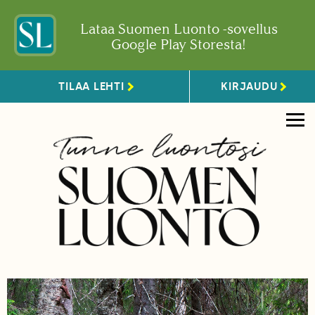
Lataa Suomen Luonto -sovellus
Google Play Storesta!
TILAA LEHTI
KIRJAUDU