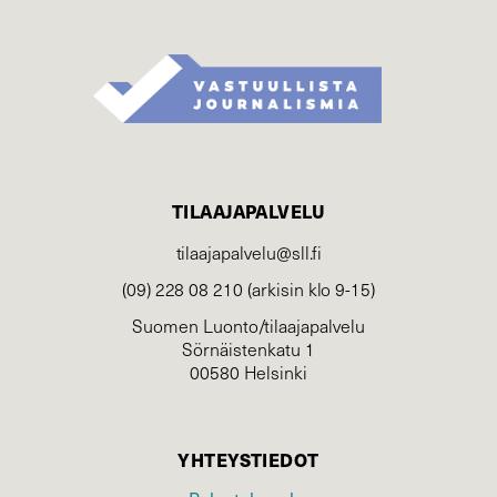
TILAAJAPALVELU
tilaajapalvelu@sll.fi
(09) 228 08 210 (arkisin klo 9-15)
Suomen Luonto/tilaajapalvelu
Sörnäistenkatu 1
00580 Helsinki
YHTEYSTIEDOT