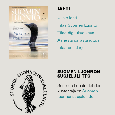
LEHTI
Uusin lehti
Tilaa Suomen Luonto
Tilaa digilukuoikeus
Äänestä parasta juttua
Tilaa uutiskirje
SUOMEN LUONNON­
SUOJELU­LIITTO
Suomen Luonto -lehden
Suomen
kustantaja on
luonnonsuojelu­liitto
.