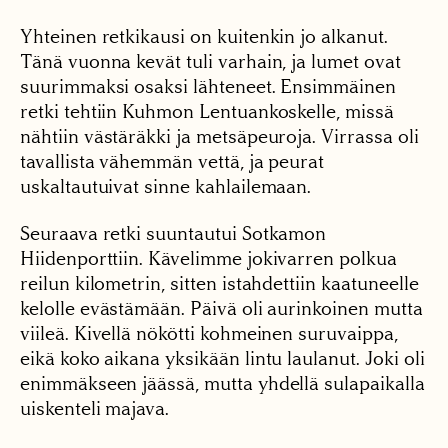
Yhteinen retkikausi on kuitenkin jo alkanut.
Tänä vuonna kevät tuli varhain, ja lumet ovat
suurimmaksi osaksi lähteneet. Ensimmäinen
retki tehtiin Kuhmon Lentuankoskelle, missä
nähtiin västäräkki ja metsäpeuroja. Virrassa oli
tavallista vähemmän vettä, ja peurat
uskaltautuivat sinne kahlailemaan.
Seuraava retki suuntautui Sotkamon
Hiidenporttiin. Kävelimme jokivarren polkua
reilun kilometrin, sitten istahdettiin kaatuneelle
kelolle evästämään. Päivä oli aurinkoinen mutta
viileä. Kivellä nökötti kohmeinen suruvaippa,
eikä koko aikana yksikään lintu laulanut. Joki oli
enimmäkseen jäässä, mutta yhdellä sulapaikalla
uiskenteli majava.