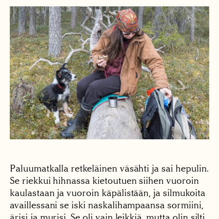
Paluumatkalla retkeläinen väsähti ja sai hepulin.
Se riekkui hihnassa kietoutuen siihen vuoroin
kaulastaan ja vuoroin käpälistään, ja silmukoita
availlessani se iski naskalihampaansa sormiini,
ärisi ja murisi. Se oli vain leikkiä, mutta olin silti