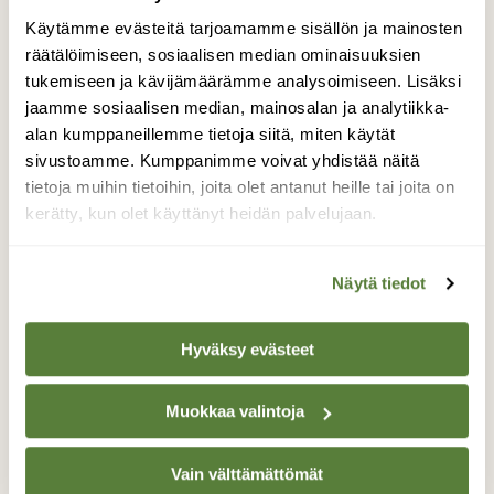
Käytämme evästeitä tarjoamamme sisällön ja mainosten
räätälöimiseen, sosiaalisen median ominaisuuksien
tukemiseen ja kävijämäärämme analysoimiseen. Lisäksi
Vaikuttaa siltä, että ainakin toistaiseksi Vekun
jaamme sosiaalisen median, mainosalan ja analytiikka-
mielestä meidän kaikkien on retkeiltävä yhdessä
alan kumppaneillemme tietoja siitä, miten käytät
ja oltava yhtä aikaa näkyvillä, muuten hätä
sivustoamme. Kumppanimme voivat yhdistää näitä
iskee. Niinpä vielä menee aikaa, ennen kuin
tietoja muihin tietoihin, joita olet antanut heille tai joita on
retkeily sujuu samaan tapaan itsestään selvästi
kerätty, kun olet käyttänyt heidän palvelujaan.
kuin Mustin kanssa.
Mutta tottahan lapselle täytyy antaa aikaa oppia
Näytä tiedot
– ja siinäkin ajassa iloa riittää.
Hyväksy evästeet
Juuri siksi koiraton elämä tuntui vaikealta.
Jotakin puuttui: se välitön ilo, joka
Muokkaa valintoja
koirakaverista huokuu. Tarttuva,
molemminpuolinen, jaettu ilo. Ja siinä suhteessa
Vekku on jo kykynsä näyttänyt!
Vain välttämättömät