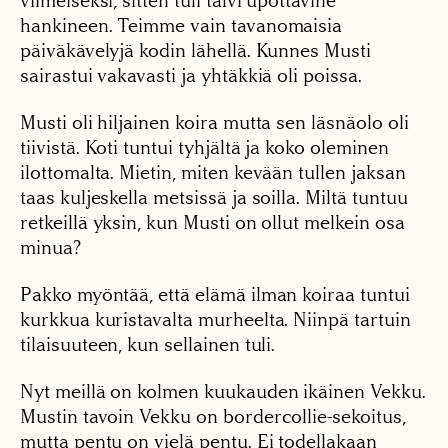
viimeiseksi, sitten tuli talvi upottavine
hankineen. Teimme vain tavanomaisia
päiväkävelyjä kodin lähellä. Kunnes Musti
sairastui vakavasti ja yhtäkkiä oli poissa.
Musti oli hiljainen koira mutta sen läsnäolo oli
tiivistä. Koti tuntui tyhjältä ja koko oleminen
ilottomalta. Mietin, miten kevään tullen jaksan
taas kuljeskella metsissä ja soilla. Miltä tuntuu
retkeillä yksin, kun Musti on ollut melkein osa
minua?
Pakko myöntää, että elämä ilman koiraa tuntui
kurkkua kuristavalta murheelta. Niinpä tartuin
tilaisuuteen, kun sellainen tuli.
Nyt meillä on kolmen kuukauden ikäinen Vekku.
Mustin tavoin Vekku on bordercollie-sekoitus,
mutta pentu on vielä pentu. Ei todellakaan