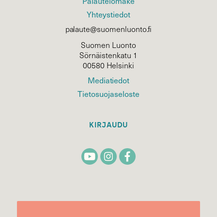
Palautelomake
Yhteystiedot
palaute@suomenluonto.fi
Suomen Luonto
Sörnäistenkatu 1
00580 Helsinki
Mediatiedot
Tietosuojaseloste
KIRJAUDU