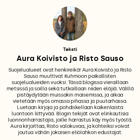
Teksti
Aura Koivisto ja Risto Sauso
Suojelualueet ovat henkireikä! Aura Koivisto ja Risto
Sauso muuttivat Kuhmoon paikallisten
suojelualueiden vuoksi. Tässä blogissa vieraillaan
metsissä ja soilla sekä tutkaillaan niiden eläjiä. Välillä
pistäydytään muissakin maisemissa, ja aikaa
vietetään myös omassa pihassa ja puutarhassa.
Luetaan kirjoja ja pohdiskellaan kaikenlaista
luontoon liittyvää. Blogin tekijät ovat elinkautisia
luonnonharrastajia, joille harrastus käy myös työstä.
Aura kirjoittaa, Risto valokuvaa, ja kohteiksi voivat
joutua vähän jokaisen eliölahkon edustajat.