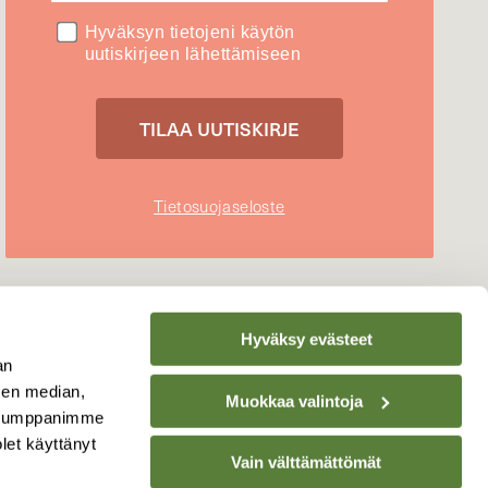
Hyväksyn tietojeni käytön
uutiskirjeen lähettämiseen
Tietosuojaseloste
Hyväksy evästeet
an
sen median,
Muokkaa valintoja
. Kumppanimme
olet käyttänyt
Vain välttämättömät