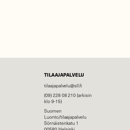
TILAAJAPALVELU
tilaajapalvelu@sll.fi
(09) 228 08 210 (arkisin
klo 9-15)
Suomen
Luonto/tilaajapalvelu
Sörnäistenkatu 1
00580 Helsinki