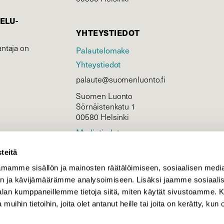
ELU­
YHTEYSTIEDOT
ntaja on
Palautelomake
Yhteystiedot
palaute@suomenluonto.fi
Suomen Luonto
Sörnäistenkatu 1
00580 Helsinki
Mediatiedot
Tietosuojaseloste
teitä
mamme sisällön ja mainosten räätälöimiseen, sosiaalisen medi
n ja kävijämäärämme analysoimiseen. Lisäksi jaamme sosiaali
KIRJAUDU
-alan kumppaneillemme tietoja siitä, miten käytät sivustoamme
 muihin tietoihin, joita olet antanut heille tai joita on kerätty, kun 