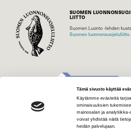
SUOMEN LUONNON­SUOJ
LIITTO
Suomen Luonto -lehden kusta
Suomen luonnonsuojelu­liitto
.
Tämä sivusto käyttää eväs
Käytämme evästeitä tarjoa
ominaisuuksien tukemisee
mainosalan ja analytiikka
voivat yhdistää näitä tietoja
heidän palvelujaan.