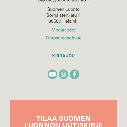
Suomen Luonto
Sörnäistenkatu 1
00580 Helsinki
Mediatiedot
Tietosuojaseloste
KIRJAUDU
TILAA
SUOMEN
LUONNON
UUTIS­KIRJE