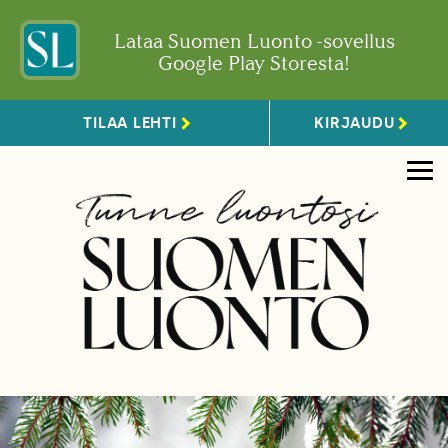
Lataa Suomen Luonto -sovellus
Google Play Storesta!
TILAA LEHTI
KIRJAUDU