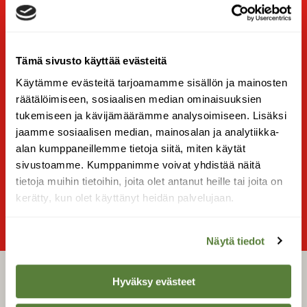
hyvin jättää metsään – tai koristella pihapiirissä
olevan kuusen. Näin säästyy yksi pesäpuu
kasvamaan vaikkapa hippiäiselle, joka tekee
pesänsä kuusen oksien suojaan.
Tämä sivusto käyttää evästeitä
Tee
siemenpipareita
tai pyöräytä
siemenkakku
Käytämme evästeitä tarjoamamme sisällön ja mainosten
linnuille.
räätälöimiseen, sosiaalisen median ominaisuuksien
tukemiseen ja kävijämäärämme analysoimiseen. Lisäksi
Teksti on julkaistu alun perin Suomen
jaamme sosiaalisen median, mainosalan ja analytiikka-
Luonnossa 10/2016.
alan kumppaneillemme tietoja siitä, miten käytät
sivustoamme. Kumppanimme voivat yhdistää näitä
tietoja muihin tietoihin, joita olet antanut heille tai joita on
kerätty, kun olet käyttänyt heidän palvelujaan.
SULJE
Näytä tiedot
Hyväksy evästeet
LEHTI