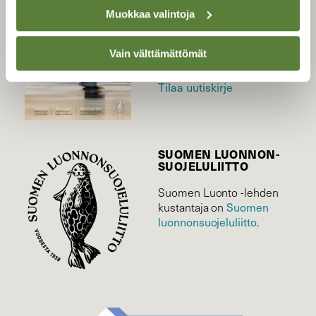
Uusin lehti
Muokkaa valintoja
Tilaa Suomen Luonto
Tilaa digilukuoikeus
Vain välttämättömät
Äänestä parasta juttua
Tilaa uutiskirje
SUOMEN LUONNON­
SUOJELU­LIITTO
Suomen Luonto -lehden
Suomen
kustantaja on
luonnonsuojelu­liitto
.