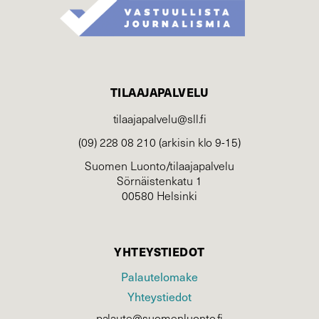
TILAAJAPALVELU
tilaajapalvelu@sll.fi
(09) 228 08 210 (arkisin klo 9-15)
Suomen Luonto/tilaajapalvelu
Sörnäistenkatu 1
00580 Helsinki
YHTEYSTIEDOT
Palautelomake
Yhteystiedot
palaute@suomenluonto.fi