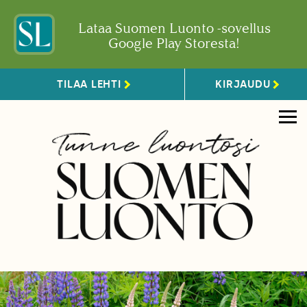
Lataa Suomen Luonto -sovellus
Google Play Storesta!
TILAA LEHTI
KIRJAUDU