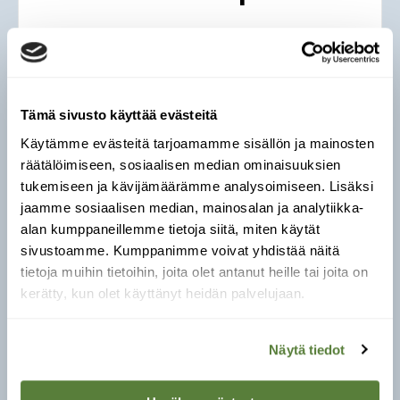
Tämä sivusto käyttää evästeitä
Lupinus nootkatensis
Käytämme evästeitä tarjoamamme sisällön ja mainosten
räätälöimiseen, sosiaalisen median ominaisuuksien
tukemiseen ja kävijämäärämme analysoimiseen. Lisäksi
jaamme sosiaalisen median, mainosalan ja analytiikka-
Suomessa vielä melko harvinainen
alan kumppaneillemme tietoja siitä, miten käytät
pohjoinen laji, lisääntyy pääasiassa
sivustoamme. Kumppanimme voivat yhdistää näitä
siemenestä.
tietoja muihin tietoihin, joita olet antanut heille tai joita on
Tuotu Pohjois-Amerikasta Eurooppaan
kerätty, kun olet käyttänyt heidän palvelujaan.
koristekasviksi 1700-luvun lopulla.
Avoimien kasvupaikkojen kasvina voi
Näytä tiedot
levittäytyä Lapin tuntureille.