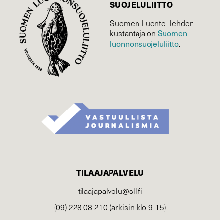
SUOJELU­LIITTO
Suomen Luonto -lehden
Suomen
kustantaja on
luonnonsuojelu­liitto
.
TILAAJAPALVELU
tilaajapalvelu@sll.fi
(09) 228 08 210 (arkisin klo 9-15)