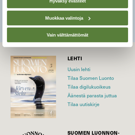
Hyväksy evästeet
Muokkaa valintoja
SULJE
Vain välttämättömät
LEHTI
Uusin lehti
Tilaa Suomen Luonto
Tilaa digilukuoikeus
Äänestä parasta juttua
Tilaa uutiskirje
SUOMEN LUONNON­