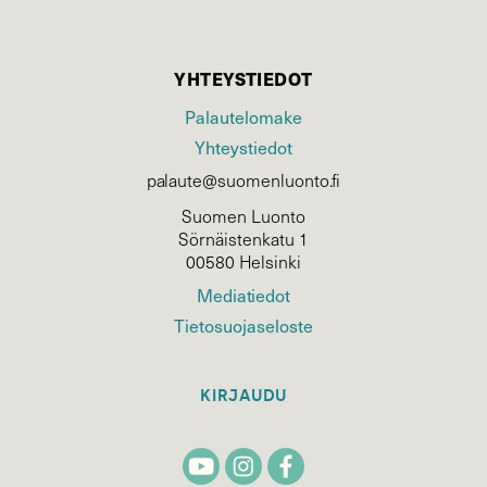
YHTEYSTIEDOT
Palautelomake
Yhteystiedot
palaute@suomenluonto.fi
Suomen Luonto
Sörnäistenkatu 1
00580 Helsinki
Mediatiedot
Tietosuojaseloste
KIRJAUDU