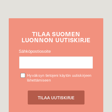
TILAA
SUOMEN
LUONNON
UUTIS­KIRJE
Sähköpostiosoite
Hyväksyn tietojeni käytön uutiskirjeen
lähettämiseen