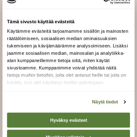
Lisääntyminen:
Pesii monenlaisissa
metsissä ja puissa. Kolon suuaukko noin viisi
senttiä leveä. Munii toukokuussa 4–7 munaa.
Tämä sivusto käyttää evästeitä
Haudonta 10–12 vuorokautta, poikaset
lähtevät pesästä reilun kolmen viikon ikäisinä.
Käytämme evästeitä tarjoamamme sisällön ja mainosten
räätälöimiseen, sosiaalisen median ominaisuuksien
Levinneisyys ja runsaus:
Suomen yleisin
tukemiseen ja kävijämäärämme analysoimiseen. Lisäksi
tikka. Monenlaisissa metsissä koko maassa
jaamme sosiaalisen median, mainosalan ja analytiikka-
Tunturi-Lappia lukuunottamatta. Parimäärä
alan kumppaneillemme tietoja siitä, miten käytät
useita satoja tuhansia, vaihtelee paljon
sivustoamme. Kumppanimme voivat yhdistää näitä
käpysadon mukaan.
tietoja muihin tietoihin, joita olet antanut heille tai joita on
kerätty, kun olet käyttänyt heidän palvelujaan.
Tiesitkö?
Käpytikka ei ole riippuvainen
lahopuusta, ja siksi se menestyy selvästi muita
Näytä tiedot
tikkoja paremmin.
Kuvitus: Jari Kostet
Hyväksy evästeet