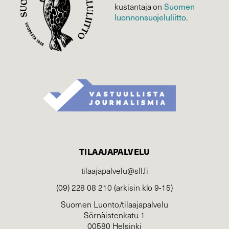
Suomen
kustantaja on
luonnonsuojelu­liitto
.
TILAAJAPALVELU
tilaajapalvelu@sll.fi
(09) 228 08 210 (arkisin klo 9-15)
Suomen Luonto/tilaajapalvelu
Sörnäistenkatu 1
00580 Helsinki