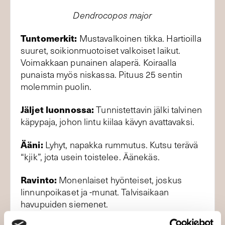
Dendrocopos major
Tuntomerkit:
Mustavalkoinen tikka. Hartioilla
suuret, soikionmuotoiset valkoiset laikut.
Voimakkaan punainen alaperä. Koiraalla
punaista myös niskassa. Pituus 25 sentin
molemmin puolin.
Jäljet luonnossa:
Tunnistettavin jälki talvinen
käpypaja, johon lintu kiilaa kävyn avattavaksi.
Ääni:
Lyhyt, napakka rummutus. Kutsu terävä
“kjik”, jota usein toistelee. Äänekäs.
Ravinto:
Monenlaiset hyönteiset, joskus
linnunpoikaset ja -munat. Talvisaikaan
havupuiden siemenet.