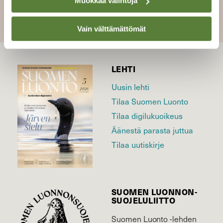
Muokkaa valintoja
SULJE
Vain välttämättömät
LEHTI
Uusin lehti
Tilaa Suomen Luonto
Tilaa digilukuoikeus
Äänestä parasta juttua
Tilaa uutiskirje
SUOMEN LUONNON­
SUOJELU­LIITTO
Suomen Luonto -lehden