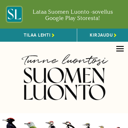
Lataa Suomen Luonto -sovellus
Google Play Storesta!
TILAA LEHTI
KIRJAUDU