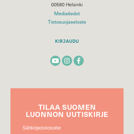
00580 Helsinki
Mediatiedot
Tietosuojaseloste
KIRJAUDU
TILAA
SUOMEN
LUONNON
UUTIS­KIRJE
Sähköpostiosoite