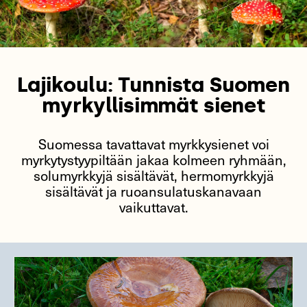
Lajikoulu: Tunnista Suomen
myrkyllisimmät sienet
Suomessa tavattavat myrkkysienet voi
myrkytystyypiltään jakaa kolmeen ryhmään,
solumyrkkyjä sisältävät, hermomyrkkyjä
sisältävät ja ruoansulatuskanavaan
vaikuttavat.