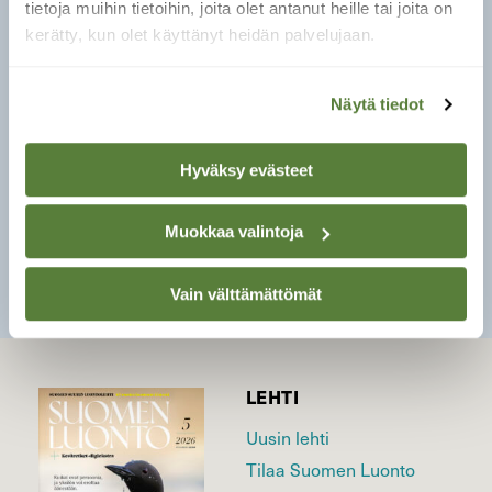
tietoja muihin tietoihin, joita olet antanut heille tai joita on
Samannäköisiä lajeja:
Mustarousku on
kerätty, kun olet käyttänyt heidän palvelujaan.
hieman samanvärinen, mutta valkoinen
maitiaisneste on selvänä erona.
Näytä tiedot
Käyttö:
Aiemmin käytetty ruokasienenä,
mutta sitten todettu vaarallisen myrkylliseksi ja
nykyisin se on täysin hylättävä.
Hyväksy evästeet
Muokkaa valintoja
SULJE
Vain välttämättömät
LEHTI
Uusin lehti
Tilaa Suomen Luonto