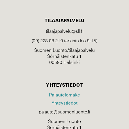
TILAAJAPALVELU
tilaajapalvelu@sll.fi
(09) 228 08 210 (arkisin klo 9-15)
Suomen Luonto/tilaajapalvelu
Sörnäistenkatu 1
00580 Helsinki
YHTEYSTIEDOT
Palautelomake
Yhteystiedot
palaute@suomenluonto.fi
Suomen Luonto
Sörnäistenkatu 1