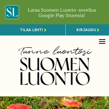
Lataa Suomen Luonto -sovellus
Google Play Storesta!
TILAA LEHTI
KIRJAUDU