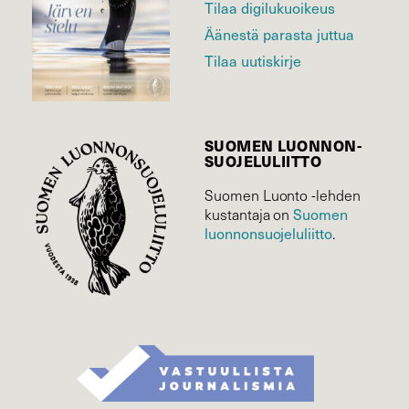
Tilaa digilukuoikeus
Äänestä parasta juttua
Tilaa uutiskirje
SUOMEN LUONNON­
SUOJELU­LIITTO
Suomen Luonto -lehden
kustantaja on
Suomen
luonnonsuojelu­liitto
.