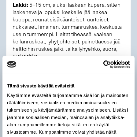
Lakki:
5–15 cm, aluksi laakean kupera, sitten
laakeneva ja lopuksi keskelle jää laakea
kuoppa, reunat sisäkäänteiset, uurteiset,
nukkaiset, limainen, tummanruskea, keskusta
usein tummempi. Heltat tiheässä, vaalean
kellanruskeat, lyhytjohteiset, painettaessa jää
helttoihin ruskea jälki. Jalka lyhyehkö, suora,
ruskeahko.
Haju ja maku:
Haju hapahko, maku mieto,
hieman epämiellyttävä.
Tämä sivusto käyttää evästeitä
Kasvupaikka:
Monenlaisilla kasvupaikoilla,
Käytämme evästeitä tarjoamamme sisällön ja mainosten
pihoissa, puutarhoissa, tienvarsilla,
räätälöimiseen, sosiaalisen median ominaisuuksien
havumetsissä, ojien pientareilla ja
tukemiseen ja kävijämäärämme analysoimiseen. Lisäksi
hakkuuaukeilla.
jaamme sosiaalisen median, mainosalan ja analytiikka-
alan kumppaneillemme tietoja siitä, miten käytät
Levinneisyys:
Koko maassa, hyvin yleinen.
sivustoamme. Kumppanimme voivat yhdistää näitä