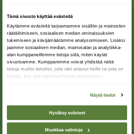
Piirros: Walter Müller
Tämä sivusto käyttää evästeitä
Soikkokaksikko
Käytämme evästeitä tarjoamamme sisällön ja mainosten
räätälöimiseen, sosiaalisen median ominaisuuksien
tukemiseen ja kävijämäärämme analysoimiseen. Lisäksi
jaamme sosiaalisen median, mainosalan ja analytiikka-
alan kumppaneillemme tietoja siitä, miten käytät
sivustoamme. Kumppanimme voivat yhdistää näitä
tietoja muihin tietoihin, joita olet antanut heille tai joita on
Neottia ovata
kerätty, kun olet käyttänyt heidän palvelujaan.
Kasvupaikka:
Lehdot, lehdesniityt, letot,
lehtokorvet ja purolaaksot.
Näytä tiedot
Kukinta-aika:
Kesä–heinäkuu.
Hyväksy evästeet
Uhanalaisuus:
Elinvoimainen.
Muokkaa valintoja