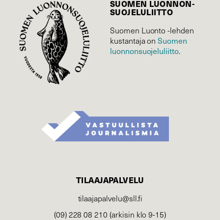
SUOMEN LUONNON­
SUOJELU­LIITTO
Suomen Luonto -lehden
kustantaja on
Suomen
luonnonsuojelu­liitto
.
TILAAJAPALVELU
tilaajapalvelu@sll.fi
(09) 228 08 210 (arkisin klo 9-15)