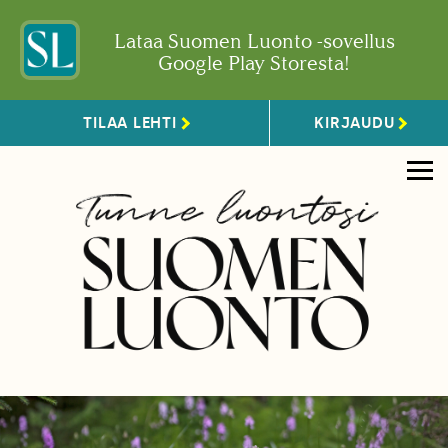
Lataa Suomen Luonto -sovellus
Google Play Storesta!
TILAA LEHTI
KIRJAUDU