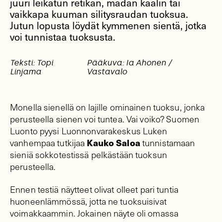
juuri leikatun retikan, mädän kaalin tai
vaikkapa kuuman silitysraudan tuoksua.
Jutun lopusta löydät kymmenen sientä, jotka
voi tunnistaa tuoksusta.
Teksti: Topi
Pääkuva: Ia Ahonen /
Linjama
Vastavalo
Monella sienellä on lajille ominainen tuoksu, jonka
perusteella sienen voi tuntea. Vai voiko? Suomen
Luonto pyysi Luonnonvarakeskus Luken
Kauko Saloa
vanhempaa tutkijaa
tunnistamaan
sieniä sokkotestissä pelkästään tuoksun
perusteella.
Ennen testiä näytteet olivat olleet pari tuntia
huoneenlämmössä, jotta ne tuoksuisivat
voimakkaammin. Jokainen näyte oli omassa