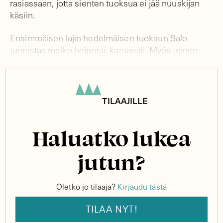
rasiassaan, jotta sienten tuoksua ei jää nuuskijan
käsiin.
Ensimmäisen lajin hedelmäisen tuoksun Salo
tunnistaa melko helposti: kantarelli. Myös toinen
näyte, sillihapero, on helppo.
TILAAJILLE
Haluatko lukea
jutun?
Oletko jo tilaaja?
Kirjaudu tästä
TILAA NYT!