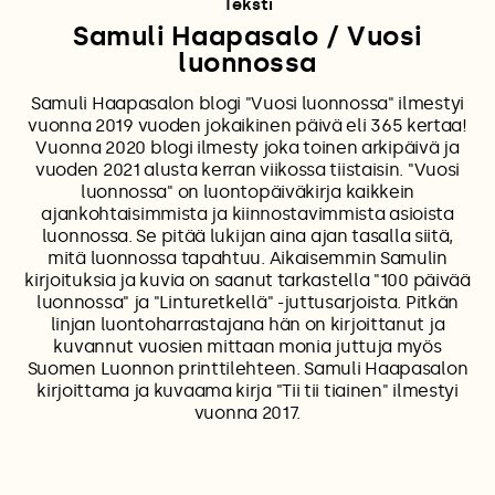
Teksti
Samuli Haapasalo / Vuosi
luonnossa
Samuli Haapasalon blogi "Vuosi luonnossa" ilmestyi
vuonna 2019 vuoden jokaikinen päivä eli 365 kertaa!
Vuonna 2020 blogi ilmesty joka toinen arkipäivä ja
vuoden 2021 alusta kerran viikossa tiistaisin. "Vuosi
luonnossa" on luontopäiväkirja kaikkein
ajankohtaisimmista ja kiinnostavimmista asioista
luonnossa. Se pitää lukijan aina ajan tasalla siitä,
mitä luonnossa tapahtuu. Aikaisemmin Samulin
kirjoituksia ja kuvia on saanut tarkastella "100 päivää
luonnossa" ja "Linturetkellä" -juttusarjoista. Pitkän
linjan luontoharrastajana hän on kirjoittanut ja
kuvannut vuosien mittaan monia juttuja myös
Suomen Luonnon printtilehteen. Samuli Haapasalon
kirjoittama ja kuvaama kirja "Tii tii tiainen" ilmestyi
vuonna 2017.