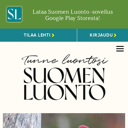
Lataa Suomen Luonto -sovellus
Google Play Storesta!
TILAA LEHTI
KIRJAUDU