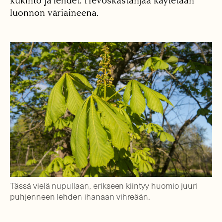
kukinto ja lehdet. Hevoskastanjaa käytetään
luonnon väriaineena.
Tässä vielä nupullaan, erikseen kiintyy huomio juuri
puhjenneen lehden ihanaan vihreään.