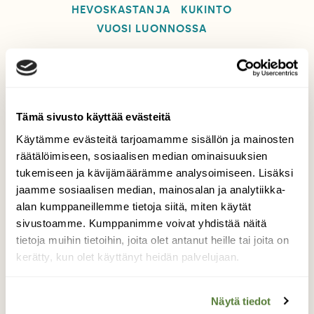
HEVOSKASTANJA
KUKINTO
VUOSI LUONNOSSA
Tilaa Suomen Luonto
Tämä sivusto käyttää evästeitä
Tue ajankohtaista ja asiantuntevaa
Käytämme evästeitä tarjoamamme sisällön ja mainosten
luonto- ja ympäristöjournalismia.
räätälöimiseen, sosiaalisen median ominaisuuksien
Tilaa Suomen Luonto ja tule mukaan
tukemiseen ja kävijämäärämme analysoimiseen. Lisäksi
jaamme sosiaalisen median, mainosalan ja analytiikka-
luonnonystävien joukkoon!
alan kumppaneillemme tietoja siitä, miten käytät
Alk. 3 numeroa 23,40 €.
sivustoamme. Kumppanimme voivat yhdistää näitä
tietoja muihin tietoihin, joita olet antanut heille tai joita on
kerätty, kun olet käyttänyt heidän palvelujaan.
Tilaa nyt!
Näytä tiedot