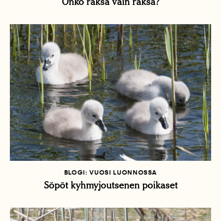
Onko räksä vain räksä?
BLOGI: VUOSI LUONNOSSA
Söpöt kyhmyjoutsenen poikaset