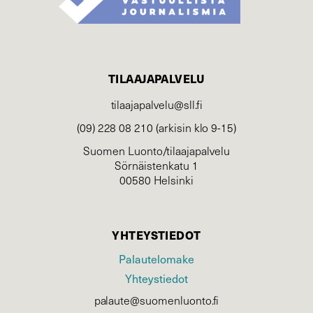
TILAAJAPALVELU
tilaajapalvelu@sll.fi
(09) 228 08 210 (arkisin klo 9-15)
Suomen Luonto/tilaajapalvelu
Sörnäistenkatu 1
00580 Helsinki
YHTEYSTIEDOT
Palautelomake
Yhteystiedot
palaute@suomenluonto.fi