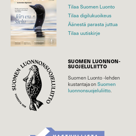
Tilaa Suomen Luonto
Tilaa digilukuoikeus
Äänestä parasta juttua
Tilaa uutiskirje
SUOMEN LUONNON­
SUOJELU­LIITTO
Suomen Luonto -lehden
kustantaja on
Suomen
luonnonsuojelu­liitto
.