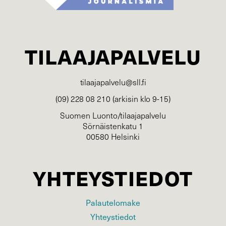
TILAAJAPALVELU
tilaajapalvelu@sll.fi
(09) 228 08 210 (arkisin klo 9-15)
Suomen Luonto/tilaajapalvelu
Sörnäistenkatu 1
00580 Helsinki
YHTEYSTIEDOT
Palautelomake
Yhteystiedot