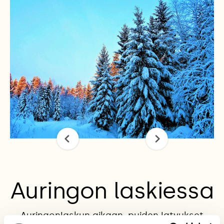
Auringon laskiessa
Auringonlaskun aikaan, puiden latvukset