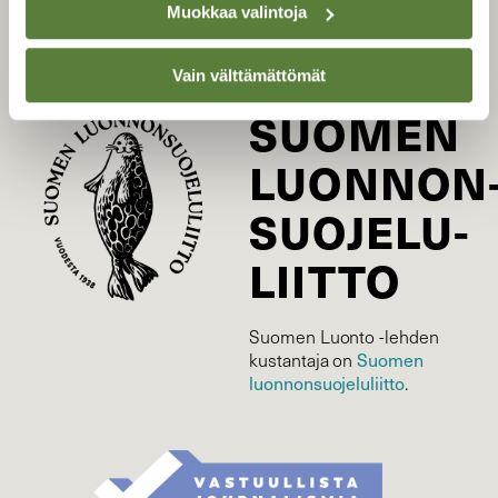
Äänestä parasta juttua
Muokkaa valintoja
Tilaa uutiskirje
Vain välttämättömät
SUOMEN
LUONNON
SUOJELU­
LIITTO
Suomen Luonto -lehden
Suomen
kustantaja on
luonnonsuojelu­liitto
.