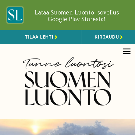
Lataa Suomen Luonto -sovellus
Google Play Storesta!
TILAA LEHTI
KIRJAUDU