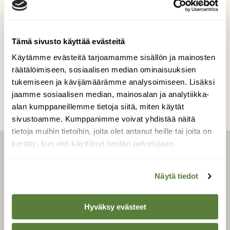
värjäytyivät hetkeksi oranssin väriin.
Kuvaaja: Pirjo Kujansuu
Tämä sivusto käyttää evästeitä
Käytämme evästeitä tarjoamamme sisällön ja mainosten
Kilpailun etusivulle
räätälöimiseen, sosiaalisen median ominaisuuksien
tukemiseen ja kävijämäärämme analysoimiseen. Lisäksi
jaamme sosiaalisen median, mainosalan ja analytiikka-
alan kumppaneillemme tietoja siitä, miten käytät
sivustoamme. Kumppanimme voivat yhdistää näitä
tietoja muihin tietoihin, joita olet antanut heille tai joita on
kerätty, kun olet käyttänyt heidän palvelujaan.
LEHTI
Näytä tiedot
Uusin lehti
Tilaa Suomen Luonto
Hyväksy evästeet
Tilaa digilukuoikeus