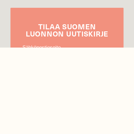
TILAA
SUOMEN
LUONNON
UUTIS­KIRJE
Sähköpostiosoite
Hyväksyn tietojeni käytön uutiskirjeen
lähettämiseen
Tietosuojaseloste