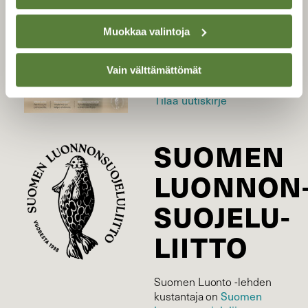
Uusin lehti
Muokkaa valintoja
Tilaa Suomen Luonto
Tilaa digilukuoikeus
Vain välttämättömät
Äänestä parasta juttua
Tilaa uutiskirje
SUOMEN
LUONNON
SUOJELU­
LIITTO
Suomen Luonto -lehden
Suomen
kustantaja on