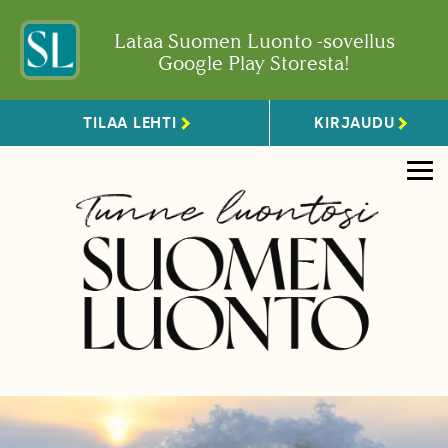
Lataa Suomen Luonto -sovellus
Google Play Storesta!
TILAA LEHTI
KIRJAUDU