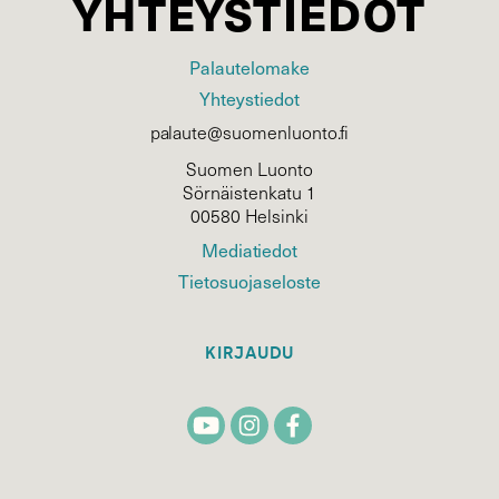
YHTEYSTIEDOT
Palautelomake
Yhteystiedot
palaute@suomenluonto.fi
Suomen Luonto
Sörnäistenkatu 1
00580 Helsinki
Mediatiedot
Tietosuojaseloste
KIRJAUDU