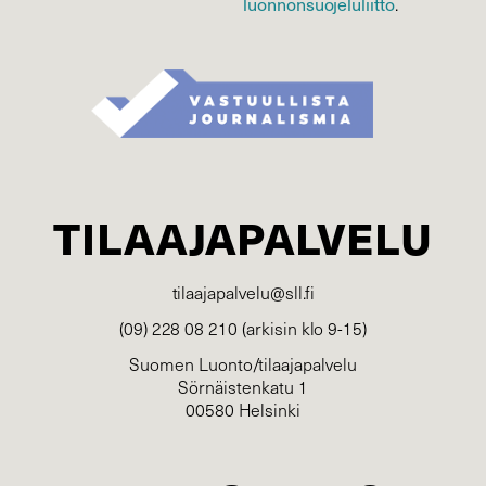
luonnonsuojelu­liitto
.
TILAAJAPALVELU
tilaajapalvelu@sll.fi
(09) 228 08 210 (arkisin klo 9-15)
Suomen Luonto/tilaajapalvelu
Sörnäistenkatu 1
00580 Helsinki