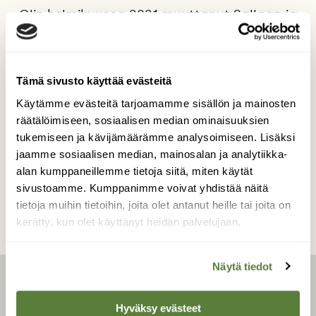
Olin helmikuussa 2021 muuttanut Sallaan ja
tässä oli ensimmäiset revontulet jotka näin
pihalla olevan laavun yllä. Pakkanen oli illan
aikana kireä, noin -32 astetta. Sen tunsivat
sekä kuvaaja että kameran akut.
Tämä sivusto käyttää evästeitä
Käytämme evästeitä tarjoamamme sisällön ja mainosten
Kuvaaja: Dennis Lehtonen
räätälöimiseen, sosiaalisen median ominaisuuksien
tukemiseen ja kävijämäärämme analysoimiseen. Lisäksi
jaamme sosiaalisen median, mainosalan ja analytiikka-
Kilpailun etusivulle
alan kumppaneillemme tietoja siitä, miten käytät
sivustoamme. Kumppanimme voivat yhdistää näitä
tietoja muihin tietoihin, joita olet antanut heille tai joita on
kerätty, kun olet käyttänyt heidän palvelujaan.
Näytä tiedot
LEHTI
Hyväksy evästeet