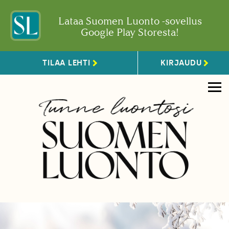
Lataa Suomen Luonto -sovellus
Google Play Storesta!
TILAA LEHTI
KIRJAUDU