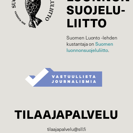
SUOJELU­
LIITTO
Suomen Luonto -lehden
Suomen
kustantaja on
luonnonsuojelu­liitto
.
TILAAJAPALVELU
tilaajapalvelu@sll.fi