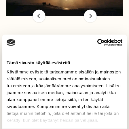
Enkeli Vuoksella
Kuva otettu Imatralla Vuoksen varrella.
Tämä sivusto käyttää evästeitä
Pakkasta reilusti joten Vuokselta nousi
Käytämme evästeitä tarjoamamme sisällön ja mainosten
kaunista pakkashöyryä. Vuoksi on kaunis
räätälöimiseen, sosiaalisen median ominaisuuksien
kuvattava ympäri vuoden.
tukemiseen ja kävijämäärämme analysoimiseen. Lisäksi
Kuvaaja: Anne-Maija Kiviniemi
jaamme sosiaalisen median, mainosalan ja analytiikka-
alan kumppaneillemme tietoja siitä, miten käytät
sivustoamme. Kumppanimme voivat yhdistää näitä
tietoja muihin tietoihin, joita olet antanut heille tai joita on
Kilpailun etusivulle
kerätty, kun olet käyttänyt heidän palvelujaan.