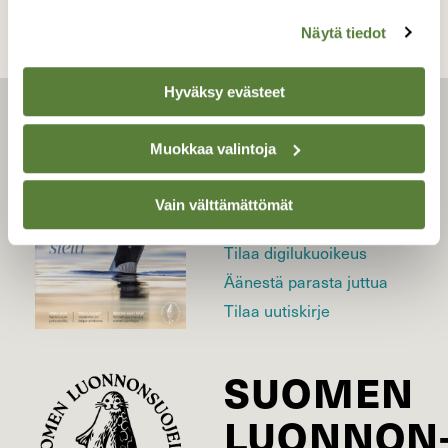
Näytä tiedot
Hyväksy evästeet
LEHTI
Muokkaa valintoja
Uusin lehti
Vain välttämättömät
Tilaa Suomen Luonto
Tilaa digilukuoikeus
Äänestä parasta juttua
Tilaa uutiskirje
SUOMEN
LUONNON