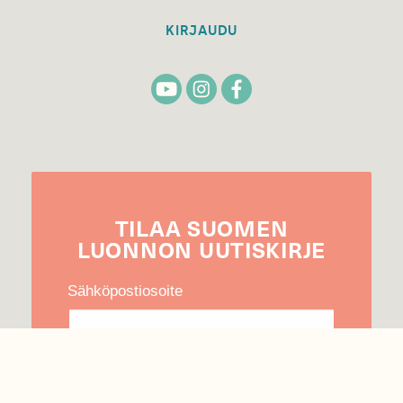
KIRJAUDU
TILAA
SUOMEN
LUONNON
UUTIS­KIRJE
Sähköpostiosoite
Hyväksyn tietojeni käytön uutiskirjeen
lähettämiseen