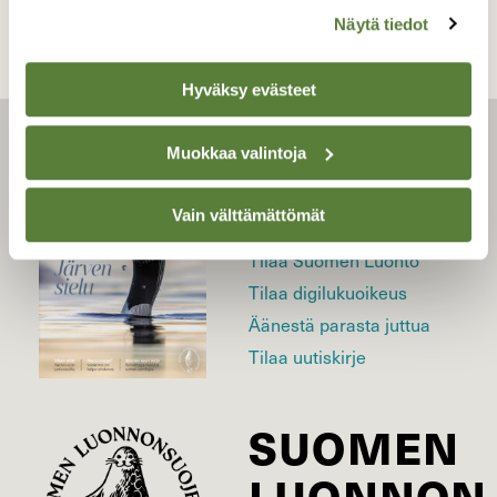
Näytä tiedot
Hyväksy evästeet
LEHTI
Muokkaa valintoja
Vain välttämättömät
Uusin lehti
Tilaa Suomen Luonto
Tilaa digilukuoikeus
Äänestä parasta juttua
Tilaa uutiskirje
SUOMEN
LUONNON