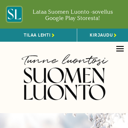
Lataa Suomen Luonto -sovellus
Google Play Storesta!
TILAA LEHTI
KIRJAUDU