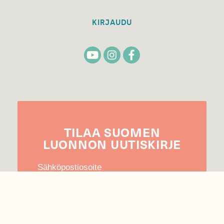
KIRJAUDU
TILAA
SUOMEN
LUONNON
UUTIS­KIRJE
Sähköpostiosoite
Hyväksyn tietojeni käytön uutiskirjeen