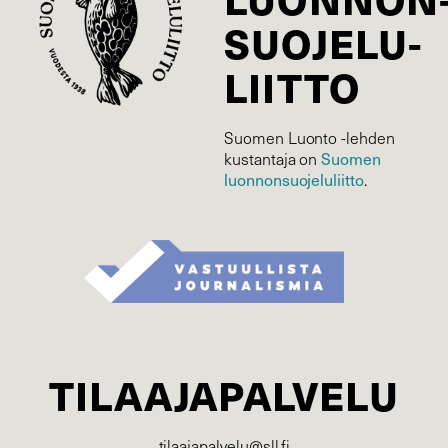
SUOJELU­
LIITTO
Suomen Luonto -lehden
Suomen
kustantaja on
luonnonsuojelu­liitto
.
TILAAJAPALVELU
tilaajapalvelu@sll.fi