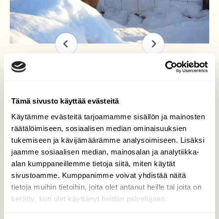
Kaksi punaturkkia
Tämä sivusto käyttää evästeitä
Käytämme evästeitä tarjoamamme sisällön ja mainosten
Kettu myyräjahdissa tuli muutaman kerran
räätälöimiseen, sosiaalisen median ominaisuuksien
lähempää katsomaan
tukemiseen ja kävijämäärämme analysoimiseen. Lisäksi
toista punaturkkia.
jaamme sosiaalisen median, mainosalan ja analytiikka-
Kuvaaja: Seija Jokiranta
alan kumppaneillemme tietoja siitä, miten käytät
sivustoamme. Kumppanimme voivat yhdistää näitä
tietoja muihin tietoihin, joita olet antanut heille tai joita on
kerätty, kun olet käyttänyt heidän palvelujaan.
Kilpailun etusivulle