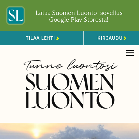
Lataa Suomen Luonto -sovellus
Google Play Storesta!
TILAA LEHTI
KIRJAUDU