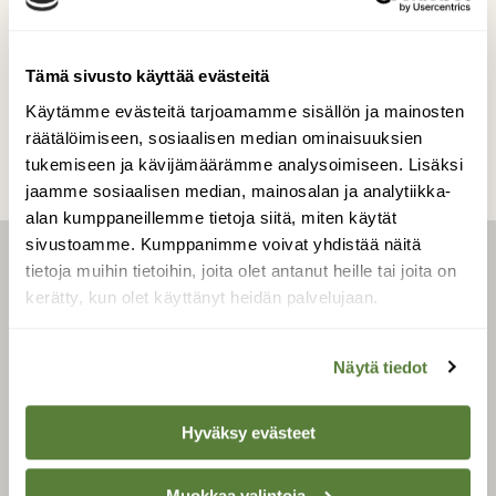
Tämä sivusto käyttää evästeitä
Kilpailun etusivulle
Käytämme evästeitä tarjoamamme sisällön ja mainosten
räätälöimiseen, sosiaalisen median ominaisuuksien
tukemiseen ja kävijämäärämme analysoimiseen. Lisäksi
jaamme sosiaalisen median, mainosalan ja analytiikka-
alan kumppaneillemme tietoja siitä, miten käytät
sivustoamme. Kumppanimme voivat yhdistää näitä
tietoja muihin tietoihin, joita olet antanut heille tai joita on
LEHTI
kerätty, kun olet käyttänyt heidän palvelujaan.
Uusin lehti
Näytä tiedot
Tilaa Suomen Luonto
Tilaa digilukuoikeus
Hyväksy evästeet
Äänestä parasta juttua
Tilaa uutiskirje
Muokkaa valintoja