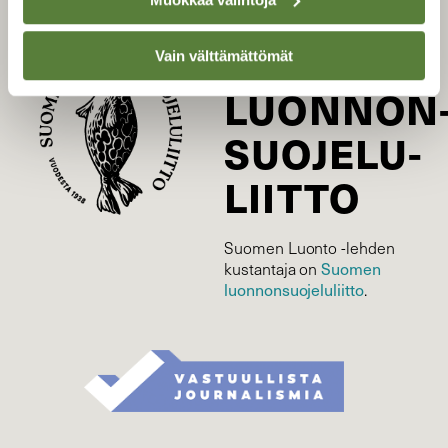
SUOMEN
Vain välttämättömät
LUONNON
SUOJELU­
LIITTO
Suomen Luonto -lehden
Suomen
kustantaja on
luonnonsuojelu­liitto
.