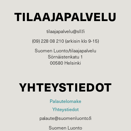
TILAAJAPALVELU
tilaajapalvelu@sll.fi
(09) 228 08 210 (arkisin klo 9-15)
Suomen Luonto/tilaajapalvelu
Sörnäistenkatu 1
00580 Helsinki
YHTEYSTIEDOT
Palautelomake
Yhteystiedot
palaute@suomenluonto.fi
Suomen Luonto