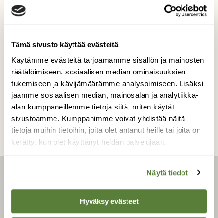
Jostain joenpenkan kinoksesta saukko oli
löytänyt
herkkuaterian.
Tämä sivusto käyttää evästeitä
Kuvaaja: Markku Pelkonen
Käytämme evästeitä tarjoamamme sisällön ja mainosten
räätälöimiseen, sosiaalisen median ominaisuuksien
tukemiseen ja kävijämäärämme analysoimiseen. Lisäksi
Kilpailun etusivulle
jaamme sosiaalisen median, mainosalan ja analytiikka-
alan kumppaneillemme tietoja siitä, miten käytät
sivustoamme. Kumppanimme voivat yhdistää näitä
tietoja muihin tietoihin, joita olet antanut heille tai joita on
kerätty, kun olet käyttänyt heidän palvelujaan.
Näytä tiedot
LEHTI
Hyväksy evästeet
Uusin lehti