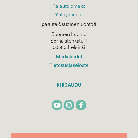
Palautelomake
Yhteystiedot
palaute@suomenluonto.fi
Suomen Luonto
Sörnäistenkatu 1
00580 Helsinki
Mediatiedot
Tietosuojaseloste
KIRJAUDU