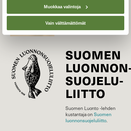
Tilaa Suomen Luonto
Muokkaa valintoja
Tilaa digilukuoikeus
Äänestä parasta juttua
Vain välttämättömät
Tilaa uutiskirje
SUOMEN
LUONNON
SUOJELU­
LIITTO
Suomen Luonto -lehden
kustantaja on
Suomen
luonnonsuojelu­liitto
.