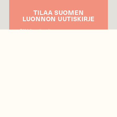
TILAA
SUOMEN
LUONNON
UUTIS­KIRJE
Sähköpostiosoite
Hyväksyn tietojeni käytön uutiskirjeen
lähettämiseen
Tietosuojaseloste