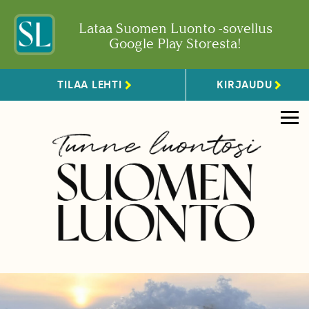
Lataa Suomen Luonto -sovellus
Google Play Storesta!
TILAA LEHTI
KIRJAUDU