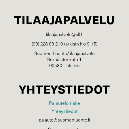
TILAAJAPALVELU
tilaajapalvelu@sll.fi
(09) 228 08 210 (arkisin klo 9-15)
Suomen Luonto/tilaajapalvelu
Sörnäistenkatu 1
00580 Helsinki
YHTEYSTIEDOT
Palautelomake
Yhteystiedot
palaute@suomenluonto.fi