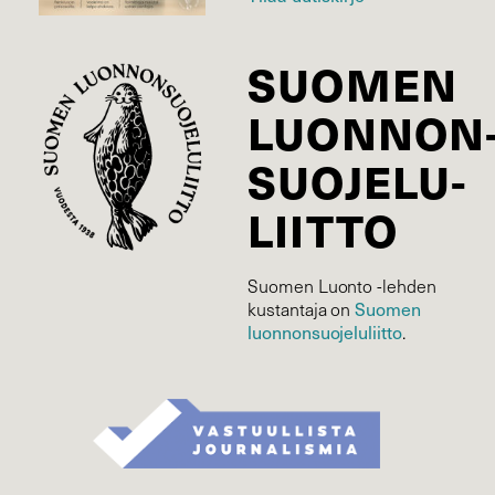
SUOMEN
LUONNON
SUOJELU­
LIITTO
Suomen Luonto -lehden
Suomen
kustantaja on
luonnonsuojelu­liitto
.