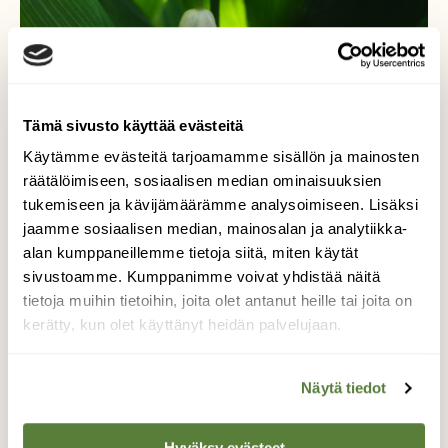
Tämä sivusto käyttää evästeitä
Käytämme evästeitä tarjoamamme sisällön ja mainosten
räätälöimiseen, sosiaalisen median ominaisuuksien
tukemiseen ja kävijämäärämme analysoimiseen. Lisäksi
jaamme sosiaalisen median, mainosalan ja analytiikka-
alan kumppaneillemme tietoja siitä, miten käytät
sivustoamme. Kumppanimme voivat yhdistää näitä
Kohta on jo kesä
tietoja muihin tietoihin, joita olet antanut heille tai joita on
kerätty, kun olet käyttänyt heidän palvelujaan.
Valo siivilöityy kauniisti kielon lävitse ja tuo
esiin kesän lämmön ja hehkun, joka on taas
Näytä tiedot
ihan pian täällä.
Hyväksy evästeet