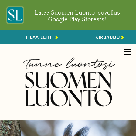
Lataa Suomen Luonto -sovellus
Google Play Storesta!
TILAA LEHTI
KIRJAUDU