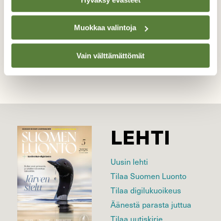
Kuvaaja: Laura Väisänen
Muokkaa valintoja
Kilpailun etusivulle
Vain välttämättömät
LEHTI
Uusin lehti
Tilaa Suomen Luonto
Tilaa digilukuoikeus
Äänestä parasta juttua
Tilaa uutiskirje