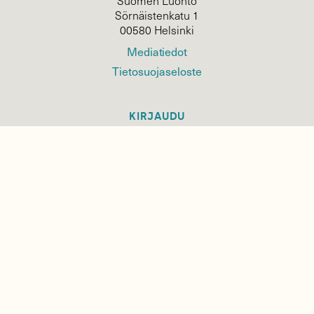
Suomen Luonto
Sörnäistenkatu 1
00580 Helsinki
Mediatiedot
Tietosuojaseloste
KIRJAUDU
TILAA
SUOMEN
LUONNON
UUTIS­KIRJE