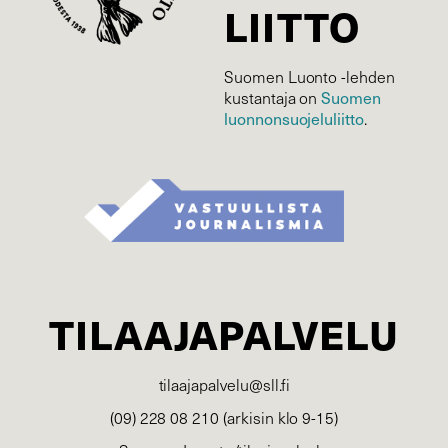
LIITTO
Suomen Luonto -lehden
Suomen
kustantaja on
luonnonsuojelu­liitto
.
TILAAJAPALVELU
tilaajapalvelu@sll.fi
(09) 228 08 210 (arkisin klo 9-15)