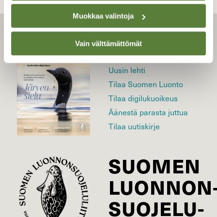
Muokkaa valintoja
LEHTI
Vain välttämättömät
Uusin lehti
Tilaa Suomen Luonto
Tilaa digilukuoikeus
Äänestä parasta juttua
Tilaa uutiskirje
SUOMEN
LUONNON
SUOJELU­