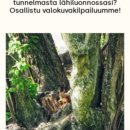
tunnelmasta lähiluonnossasi?
Osallistu valokuvakilpailuumme!