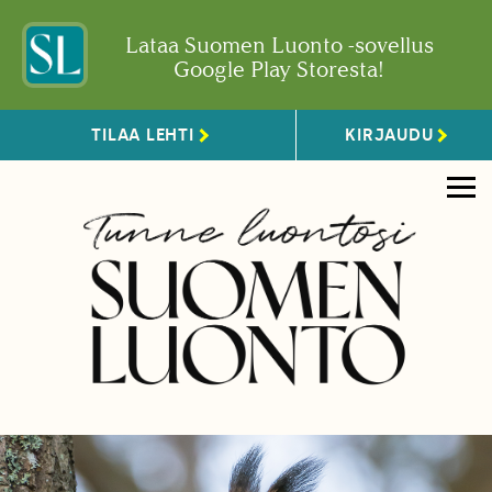
Lataa Suomen Luonto -sovellus
Google Play Storesta!
TILAA LEHTI
KIRJAUDU