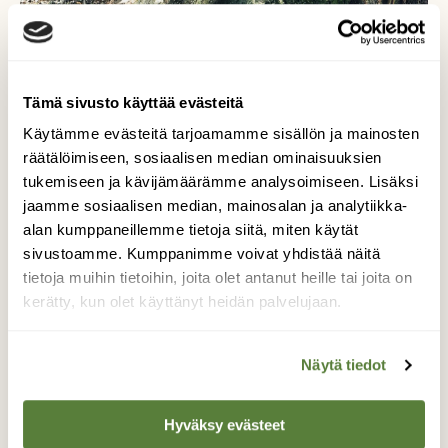
Tämä sivusto käyttää evästeitä
Käytämme evästeitä tarjoamamme sisällön ja mainosten
räätälöimiseen, sosiaalisen median ominaisuuksien
Utelias kurre
tukemiseen ja kävijämäärämme analysoimiseen. Lisäksi
jaamme sosiaalisen median, mainosalan ja analytiikka-
Lähiluonnon utelias orava tuli moikkaamaan.
alan kumppaneillemme tietoja siitä, miten käytät
sivustoamme. Kumppanimme voivat yhdistää näitä
Kuvaaja: Laura Väisänen
tietoja muihin tietoihin, joita olet antanut heille tai joita on
kerätty, kun olet käyttänyt heidän palvelujaan.
Kilpailun etusivulle
Näytä tiedot
Hyväksy evästeet