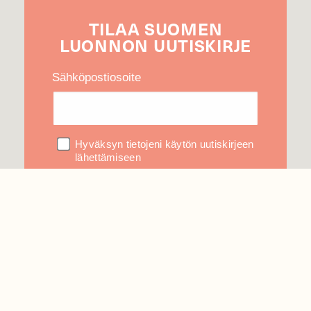
TILAA
SUOMEN
LUONNON
UUTIS­KIRJE
Sähköpostiosoite
Hyväksyn tietojeni käytön uutiskirjeen
lähettämiseen
Tietosuojaseloste