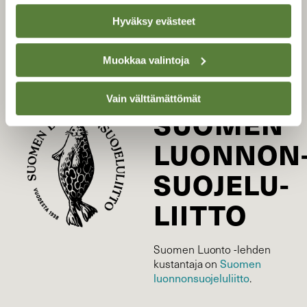
Tilaa Suomen Luonto
Hyväksy evästeet
Tilaa digilukuoikeus
Äänestä parasta juttua
Muokkaa valintoja
Tilaa uutiskirje
Vain välttämättömät
SUOMEN
LUONNON
SUOJELU­
LIITTO
Suomen Luonto -lehden
Suomen
kustantaja on
luonnonsuojelu­liitto
.