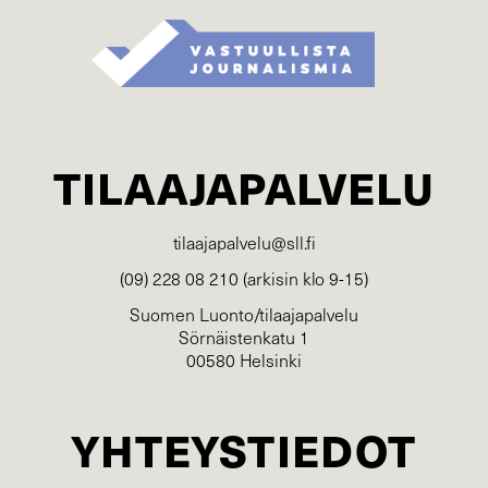
TILAAJAPALVELU
tilaajapalvelu@sll.fi
(09) 228 08 210 (arkisin klo 9-15)
Suomen Luonto/tilaajapalvelu
Sörnäistenkatu 1
00580 Helsinki
YHTEYSTIEDOT