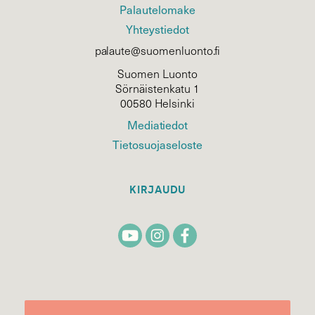
Palautelomake
Yhteystiedot
palaute@suomenluonto.fi
Suomen Luonto
Sörnäistenkatu 1
00580 Helsinki
Mediatiedot
Tietosuojaseloste
KIRJAUDU