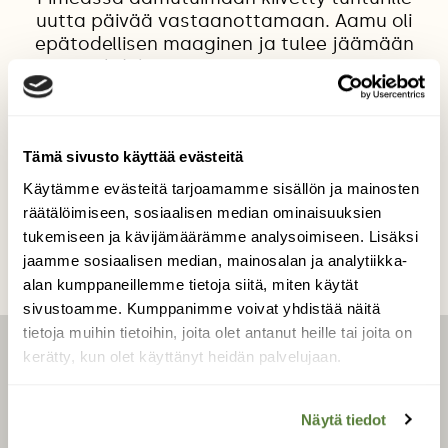
uutta päivää vastaanottamaan. Aamu oli
epätodellisen maaginen ja tulee jäämään
yhdeksi elämäni upeimmista.
Kuvaaja: Camilla Laine
Tämä sivusto käyttää evästeitä
Kilpailun etusivulle
Käytämme evästeitä tarjoamamme sisällön ja mainosten
räätälöimiseen, sosiaalisen median ominaisuuksien
tukemiseen ja kävijämäärämme analysoimiseen. Lisäksi
jaamme sosiaalisen median, mainosalan ja analytiikka-
alan kumppaneillemme tietoja siitä, miten käytät
sivustoamme. Kumppanimme voivat yhdistää näitä
tietoja muihin tietoihin, joita olet antanut heille tai joita on
kerätty, kun olet käyttänyt heidän palvelujaan.
LEHTI
Näytä tiedot
Uusin lehti