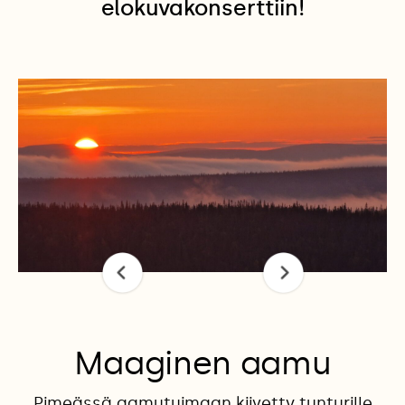
elokuvakonserttiin!
Maaginen aamu
Pimeässä aamutuimaan kiivetty tunturille