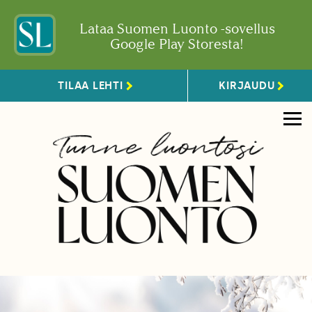
Lataa Suomen Luonto -sovellus
Google Play Storesta!
TILAA LEHTI
KIRJAUDU