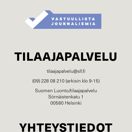
TILAAJAPALVELU
tilaajapalvelu@sll.fi
(09) 228 08 210 (arkisin klo 9-15)
Suomen Luonto/tilaajapalvelu
Sörnäistenkatu 1
00580 Helsinki
YHTEYSTIEDOT