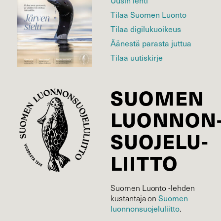
Uusin lehti
Tilaa Suomen Luonto
Tilaa digilukuoikeus
Äänestä parasta juttua
Tilaa uutiskirje
SUOMEN
LUONNON
SUOJELU­
LIITTO
Suomen Luonto -lehden
Suomen
kustantaja on
luonnonsuojelu­liitto
.