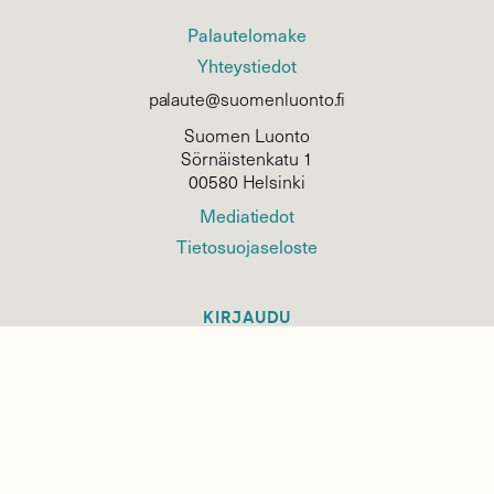
Palautelomake
Yhteystiedot
palaute@suomenluonto.fi
Suomen Luonto
Sörnäistenkatu 1
00580 Helsinki
Mediatiedot
Tietosuojaseloste
KIRJAUDU