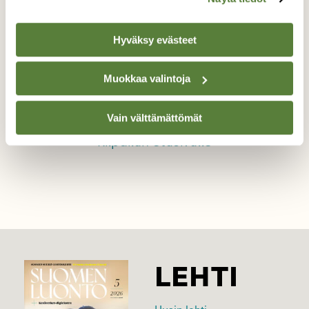
siimeksissä
Hyväksy evästeet
Huomiota herättävä pikkukuusi
Muokkaa valintoja
Kuvaaja: Jenny von Behr
Vain välttämättömät
Kilpailun etusivulle
LEHTI