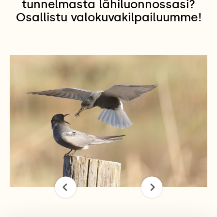
tunnelmasta lähiluonnossasi?
Osallistu valokuvakilpailuumme!