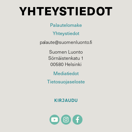
YHTEYSTIEDOT
Palautelomake
Yhteystiedot
palaute@suomenluonto.fi
Suomen Luonto
Sörnäistenkatu 1
00580 Helsinki
Mediatiedot
Tietosuojaseloste
KIRJAUDU