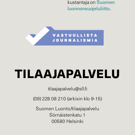
Suomen
kustantaja on
luonnonsuojelu­liitto
.
TILAAJAPALVELU
tilaajapalvelu@sll.fi
(09) 228 08 210 (arkisin klo 9-15)
Suomen Luonto/tilaajapalvelu
Sörnäistenkatu 1
00580 Helsinki