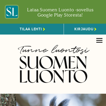
Lataa Suomen Luonto -sovellus
Google Play Storesta!
TILAA LEHTI
KIRJAUDU