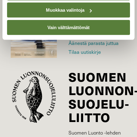
LEHTI
Muokkaa valintoja
Uusin lehti
Tilaa Suomen Luonto
Vain välttämättömät
Tilaa digilukuoikeus
Äänestä parasta juttua
Tilaa uutiskirje
SUOMEN
LUONNON
SUOJELU­
LIITTO
Suomen Luonto -lehden