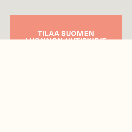
TILAA
SUOMEN
LUONNON
UUTIS­KIRJE
Sähköpostiosoite
Hyväksyn tietojeni käytön uutiskirjeen
lähettämiseen
Tietosuojaseloste