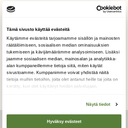
Mustatiiran
kosinta
Tämä sivusto käyttää evästeitä
Käytämme evästeitä tarjoamamme sisällön ja mainosten
Tapahtui kotikosteikolla
räätälöimiseen, sosiaalisen median ominaisuuksien
Kuvaaja: Seppo Rannisto
tukemiseen ja kävijämäärämme analysoimiseen. Lisäksi
jaamme sosiaalisen median, mainosalan ja analytiikka-
alan kumppaneillemme tietoja siitä, miten käytät
sivustoamme. Kumppanimme voivat yhdistää näitä
Kilpailun etusivulle
tietoja muihin tietoihin, joita olet antanut heille tai joita on
kerätty, kun olet käyttänyt heidän palvelujaan.
Näytä tiedot
Hyväksy evästeet