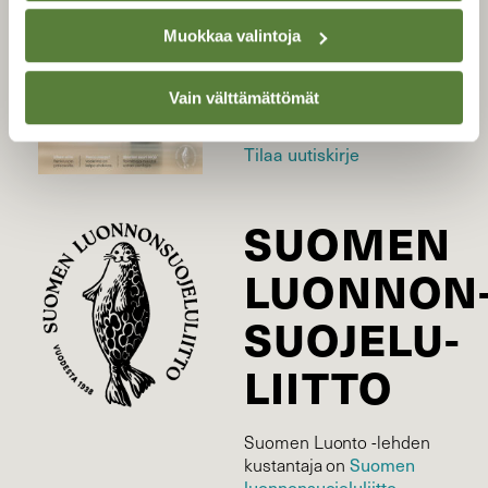
Uusin lehti
Muokkaa valintoja
Tilaa Suomen Luonto
Tilaa digilukuoikeus
Vain välttämättömät
Äänestä parasta juttua
Tilaa uutiskirje
SUOMEN
LUONNON
SUOJELU­
LIITTO
Suomen Luonto -lehden
Suomen
kustantaja on
luonnonsuojelu­liitto
.