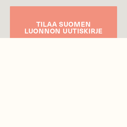
TILAA
SUOMEN
LUONNON
UUTIS­KIRJE
Sähköpostiosoite
Hyväksyn tietojeni käytön uutiskirjeen
lähettämiseen
Tietosuojaseloste