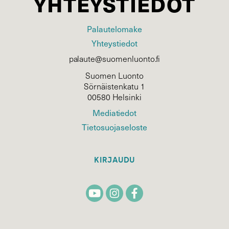
YHTEYSTIEDOT
Palautelomake
Yhteystiedot
palaute@suomenluonto.fi
Suomen Luonto
Sörnäistenkatu 1
00580 Helsinki
Mediatiedot
Tietosuojaseloste
KIRJAUDU