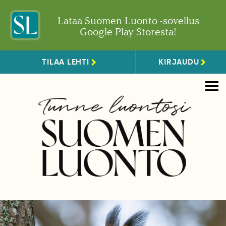
Lataa Suomen Luonto -sovellus
Google Play Storesta!
TILAA LEHTI
KIRJAUDU