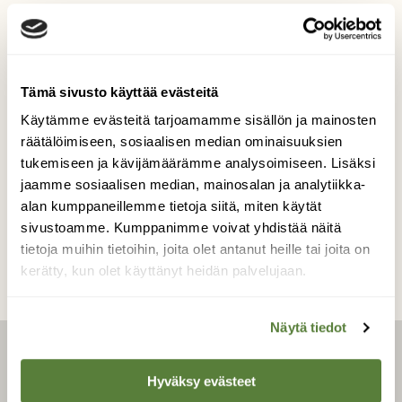
Nuorta lempeä
Tämä sivusto käyttää evästeitä
Pihakuusen oksalla lempeili nuori oravapari.
Käytämme evästeitä tarjoamamme sisällön ja mainosten
Kuvaaja: Jukka Vaittinen
räätälöimiseen, sosiaalisen median ominaisuuksien
tukemiseen ja kävijämäärämme analysoimiseen. Lisäksi
jaamme sosiaalisen median, mainosalan ja analytiikka-
Kilpailun etusivulle
alan kumppaneillemme tietoja siitä, miten käytät
sivustoamme. Kumppanimme voivat yhdistää näitä
tietoja muihin tietoihin, joita olet antanut heille tai joita on
kerätty, kun olet käyttänyt heidän palvelujaan.
Näytä tiedot
LEHTI
Hyväksy evästeet