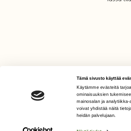
Tämä sivusto käyttää eväs
Käytämme evästeitä tarjoa
LEHTI
ominaisuuksien tukemisee
mainosalan ja analytiikka
Uusin lehti
voivat yhdistää näitä tietoja
Tilaa Suomen Luonto
heidän palvelujaan.
Tilaa digilukuoikeus