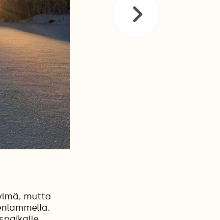
kylmä, mutta
enlammella.
spaikalle.