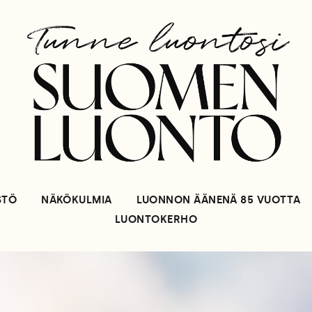
STÖ
NÄKÖKULMIA
LUONNON ÄÄNENÄ 85 VUOTTA
LUONTOKERHO