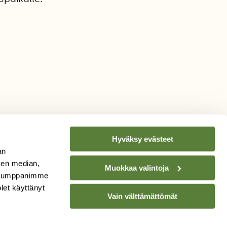
Hyväksy evästeet
an
sen median,
Muokkaa valintoja
. Kumppanimme
TILAA
SUOMEN
olet käyttänyt
Vain välttämättömät
LUONNON
UUTIS­KIRJE