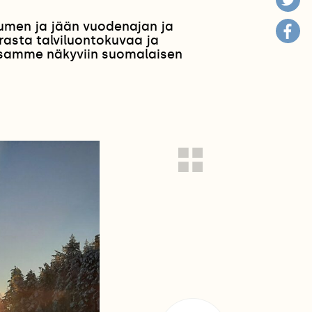
lumen ja jään vuodenajan ja
rasta talviluontokuvaa ja
anssamme näkyviin suomalaisen