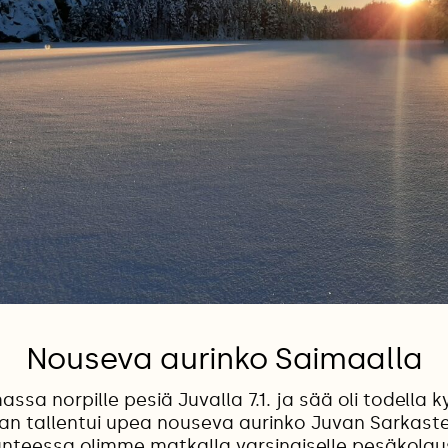
Nouseva aurinko Saimaalla
assa norpille pesiä Juvalla 7.1. ja sää oli todella 
an tallentui upea nouseva aurinko Juvan Sarkast
anteessa olimme matkalla varsinaiselle pesäkolau