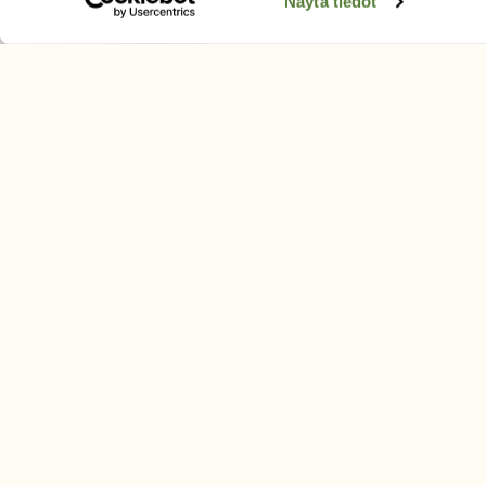
Äänestä parasta juttua
Näytä tiedot
Tilaa uutiskirje
SUOMEN LUONNON­SUOJ
LIITTO
Suomen Luonto -lehden kusta
Suomen luonnonsuojelu­liitto
.