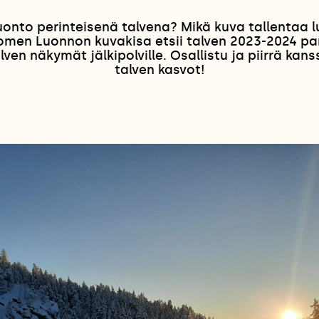
uonto perinteisenä talvena? Mikä kuva tallentaa 
omen Luonnon kuvakisa etsii talven 2023-2024 pa
lven näkymät jälkipolville. Osallistu ja piirrä k
talven kasvot!