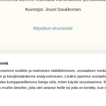
Kuvaaja: Jouni Saukkonen
Kilpailun etusivulle
teitä
mamme sisällön ja mainosten räätälöimiseen, sosiaalisen medi
TILAAJAPALVELU
n ja kävijämäärämme analysoimiseen. Lisäksi jaamme sosiaali
-alan kumppaneillemme tietoja siitä, miten käytät sivustoamme
tilaajapalvelu@sll.fi
 muihin tietoihin, joita olet antanut heille tai joita on kerätty, kun 
(09) 228 08 210 (arkisin
klo 9-15)