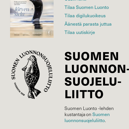
Tilaa Suomen Luonto
Tilaa digilukuoikeus
Äänestä parasta juttua
Tilaa uutiskirje
SUOMEN
LUONNON
SUOJELU­
LIITTO
Suomen Luonto -lehden
Suomen
kustantaja on
luonnonsuojelu­liitto
.