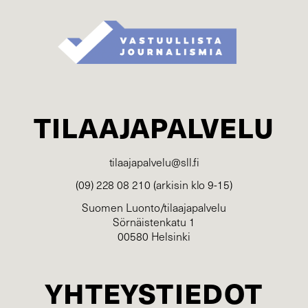
TILAAJAPALVELU
tilaajapalvelu@sll.fi
(09) 228 08 210 (arkisin klo 9-15)
Suomen Luonto/tilaajapalvelu
Sörnäistenkatu 1
00580 Helsinki
YHTEYSTIEDOT