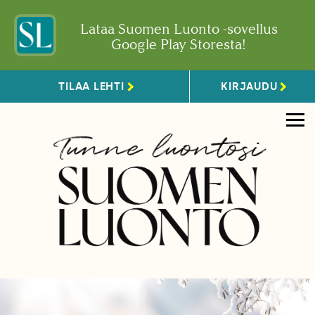
Lataa Suomen Luonto -sovellus
Google Play Storesta!
TILAA LEHTI
KIRJAUDU