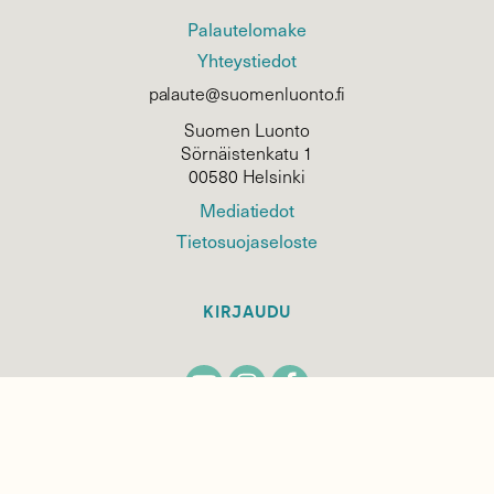
Palautelomake
Yhteystiedot
palaute@suomenluonto.fi
Suomen Luonto
Sörnäistenkatu 1
00580 Helsinki
Mediatiedot
Tietosuojaseloste
KIRJAUDU