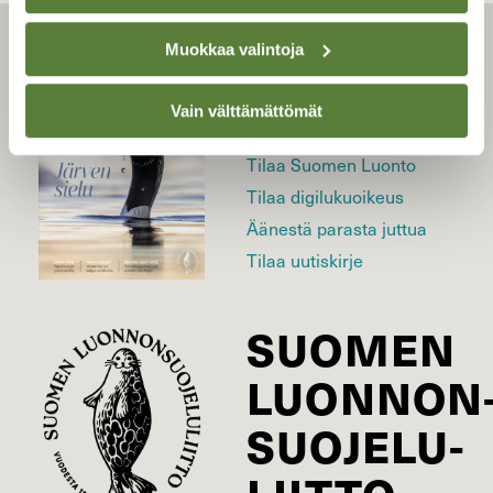
Muokkaa valintoja
LEHTI
Vain välttämättömät
Uusin lehti
Tilaa Suomen Luonto
Tilaa digilukuoikeus
Äänestä parasta juttua
Tilaa uutiskirje
SUOMEN
LUONNON
SUOJELU­