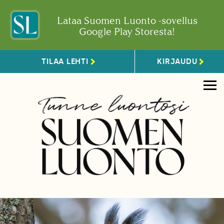
Lataa Suomen Luonto -sovellus
Google Play Storesta!
TILAA LEHTI
KIRJAUDU