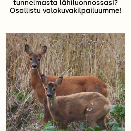
tunnelmasta lähiluonnossasi?
Osallistu valokuvakilpailuumme!