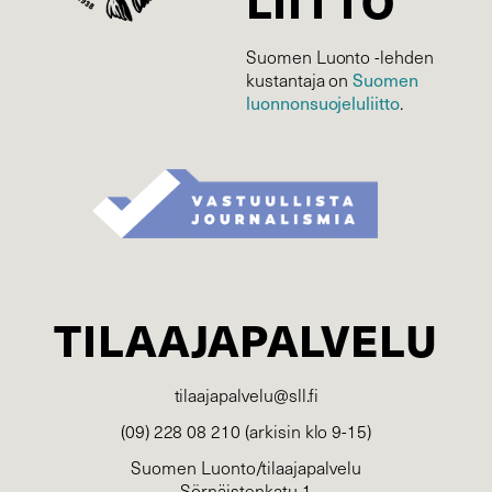
LIITTO
Suomen Luonto -lehden
kustantaja on
Suomen
luonnonsuojelu­liitto
.
TILAAJAPALVELU
tilaajapalvelu@sll.fi
(09) 228 08 210 (arkisin klo 9-15)
Suomen Luonto/tilaajapalvelu
Sörnäistenkatu 1