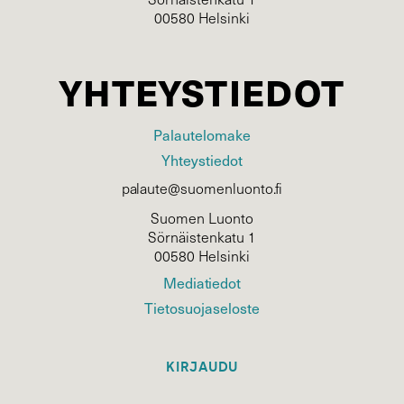
00580 Helsinki
YHTEYSTIEDOT
Palautelomake
Yhteystiedot
palaute@suomenluonto.fi
Suomen Luonto
Sörnäistenkatu 1
00580 Helsinki
Mediatiedot
Tietosuojaseloste
KIRJAUDU