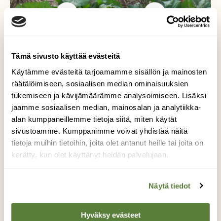
Ruokahetki
Tämä sivusto käyttää evästeitä
Käytämme evästeitä tarjoamamme sisällön ja mainosten
räätälöimiseen, sosiaalisen median ominaisuuksien
Kaurisemo ja vasa yhteisellä ruokahetkellä
tukemiseen ja kävijämäärämme analysoimiseen. Lisäksi
syksyisellä pellolla.
jaamme sosiaalisen median, mainosalan ja analytiikka-
alan kumppaneillemme tietoja siitä, miten käytät
Kuvaaja: Tiina Ahovainio
sivustoamme. Kumppanimme voivat yhdistää näitä
tietoja muihin tietoihin, joita olet antanut heille tai joita on
kerätty, kun olet käyttänyt heidän palvelujaan.
Kilpailun etusivulle
Näytä tiedot
Hyväksy evästeet