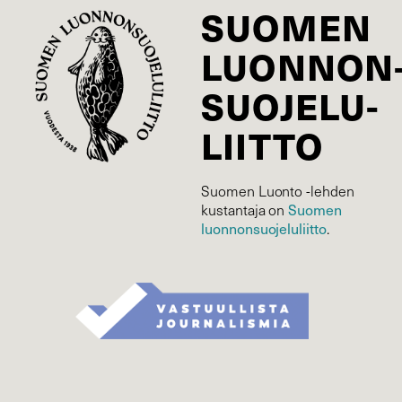
SUOMEN
LUONNON
SUOJELU­
LIITTO
Suomen Luonto -lehden
Suomen
kustantaja on
luonnonsuojelu­liitto
.