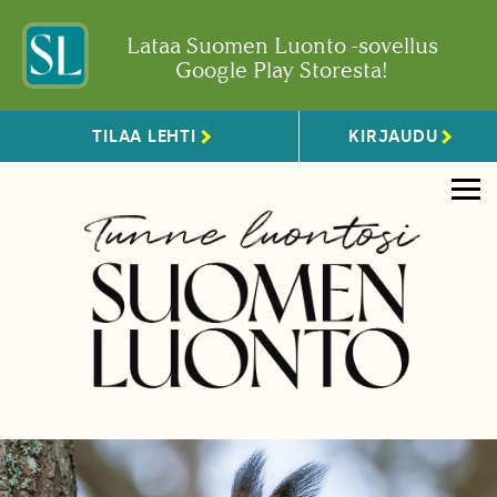
Lataa Suomen Luonto -sovellus
Google Play Storesta!
TILAA LEHTI
KIRJAUDU