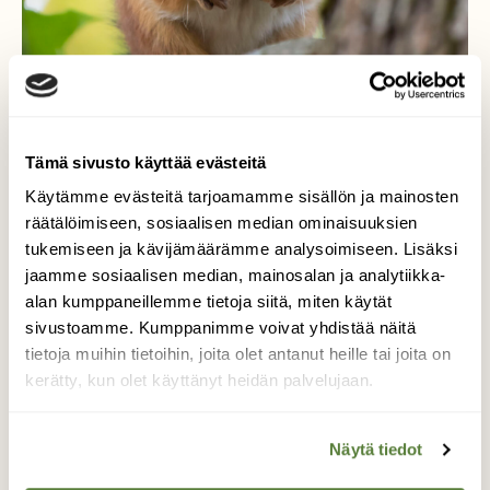
Tämä sivusto käyttää evästeitä
Käytämme evästeitä tarjoamamme sisällön ja mainosten
räätälöimiseen, sosiaalisen median ominaisuuksien
Täh
tukemiseen ja kävijämäärämme analysoimiseen. Lisäksi
jaamme sosiaalisen median, mainosalan ja analytiikka-
Seurailin tämän oravan touhuja viime
alan kumppaneillemme tietoja siitä, miten käytät
syksynä, kun ruokavarastojen täydennys oli
sivustoamme. Kumppanimme voivat yhdistää näitä
menossa. Huomatessaan minut kurre
tietoja muihin tietoihin, joita olet antanut heille tai joita on
jähmettyi niille sijoilleen ja sain ikuistettua
kerätty, kun olet käyttänyt heidän palvelujaan.
tämän hauskan ilmeen.
Kuvaaja: Susanna Laine
Näytä tiedot