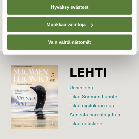
Hyväksy evästeet
Kilpailun etusivulle
Muokkaa valintoja
Vain välttämättömät
LEHTI
Uusin lehti
Tilaa Suomen Luonto
Tilaa digilukuoikeus
Äänestä parasta juttua
Tilaa uutiskirje