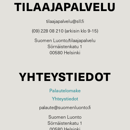
TILAAJAPALVELU
tilaajapalvelu@sll.fi
(09) 228 08 210 (arkisin klo 9-15)
Suomen Luonto/tilaajapalvelu
Sörnäistenkatu 1
00580 Helsinki
YHTEYSTIEDOT
Palautelomake
Yhteystiedot
palaute@suomenluonto.fi
Suomen Luonto
Sörnäistenkatu 1
00580 Helsinki