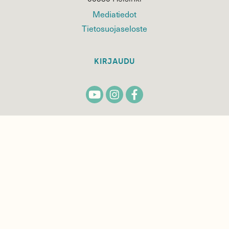
Mediatiedot
Tietosuojaseloste
KIRJAUDU
TILAA
SUOMEN
LUONNON
UUTIS­KIRJE
Sähköpostiosoite