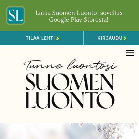
Lataa Suomen Luonto -sovellus
Google Play Storesta!
TILAA LEHTI
KIRJAUDU