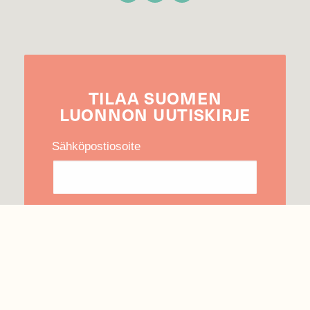
TILAA
SUOMEN
LUONNON
UUTIS­KIRJE
Sähköpostiosoite
Hyväksyn tietojeni käytön uutiskirjeen
lähettämiseen