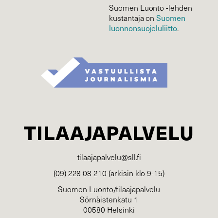
Suomen Luonto -lehden
Suomen
kustantaja on
luonnonsuojelu­liitto
.
TILAAJAPALVELU
tilaajapalvelu@sll.fi
(09) 228 08 210 (arkisin klo 9-15)
Suomen Luonto/tilaajapalvelu
Sörnäistenkatu 1
00580 Helsinki