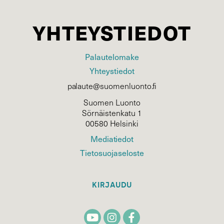
YHTEYSTIEDOT
Palautelomake
Yhteystiedot
palaute@suomenluonto.fi
Suomen Luonto
Sörnäistenkatu 1
00580 Helsinki
Mediatiedot
Tietosuojaseloste
KIRJAUDU