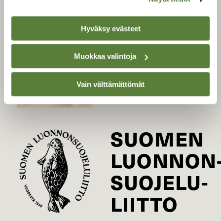
LEHTI
Hyväksy evästeet
Uusin lehti
Tilaa Suomen Luonto
Muokkaa valintoja
Tilaa digilukuoikeus
Äänestä parasta juttua
Vain välttämättömät
Tilaa uutiskirje
SUOMEN
LUONNON
SUOJELU­
LIITTO