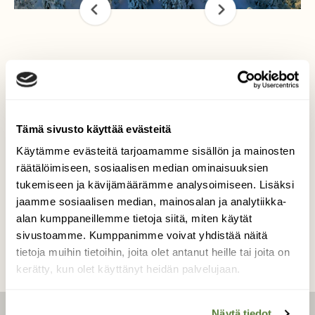
Ukko-Koli
Pakkasaamu ❄️
Tämä sivusto käyttää evästeitä
Kuvaaja: Olli Karppinen
Käytämme evästeitä tarjoamamme sisällön ja mainosten
räätälöimiseen, sosiaalisen median ominaisuuksien
tukemiseen ja kävijämäärämme analysoimiseen. Lisäksi
Kilpailun etusivulle
jaamme sosiaalisen median, mainosalan ja analytiikka-
alan kumppaneillemme tietoja siitä, miten käytät
sivustoamme. Kumppanimme voivat yhdistää näitä
tietoja muihin tietoihin, joita olet antanut heille tai joita on
kerätty, kun olet käyttänyt heidän palvelujaan.
Näytä tiedot