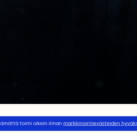
tämättä toimi oikein ilman
markkinointievästeiden hyväk