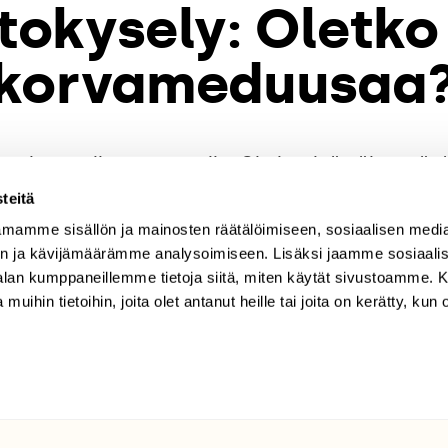
tokysely: Oletko
korvameduusaa
syksyn tullen rantavesiin. Oletko sinä nähnyt tä
teitä
mamme sisällön ja mainosten räätälöimiseen, sosiaalisen medi
hyvässä lykyssä seuraamaan vaikka laiturilta. Se on Mer
n ja kävijämäärämme analysoimiseen. Lisäksi jaamme sosiaali
meduusalaji.
-alan kumppaneillemme tietoja siitä, miten käytät sivustoamme
 muihin tietoihin, joita olet antanut heille tai joita on kerätty, kun 
etenkin syksyllä, kun ne lisääntymisen jälkeen kerääntyvät
 tehtävä kun on suoritettu. Läpikuultava ja hyytelömäine
0–15 sentin uimakelloaan supistelemalla meduusa pystyy
t tärkeät tuntomerkit, neljä sukurauhasta. Ne ovat naaraill