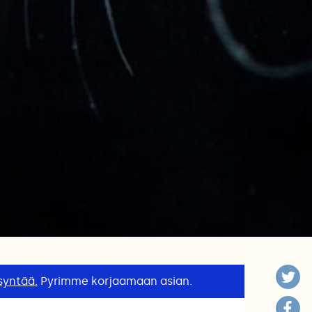
syntää.
Pyrimme korjaamaan asian.