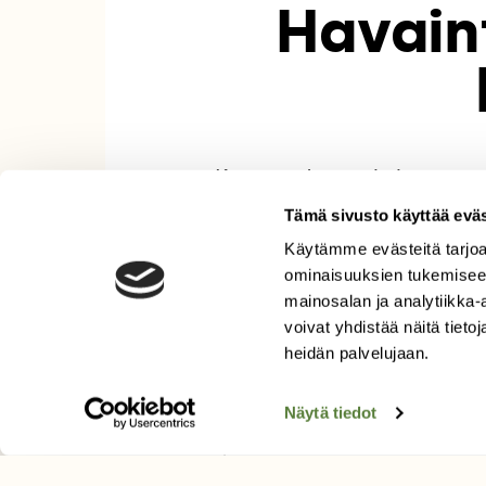
Havain
Korvameduusat kokoontuvat 
Tämä sivusto käyttää eväs
Käytämme evästeitä tarjoa
Korvameduusan sykkivää menoa voi 
ominaisuuksien tukemisee
samalla ainoa pohjoisen Itämeren 
mainosalan ja analytiikka
voivat yhdistää näitä tietoja
Aikuisia korvameduusoja voi nähdä 
heidän palvelujaan.
menehtyvät – lisääntymisen tärkeä
vapaasti, mutta halkaisijaltaan 1
Näytä tiedot
suuntaansa. Uimakellon keskellä ova
sinipunaiset.