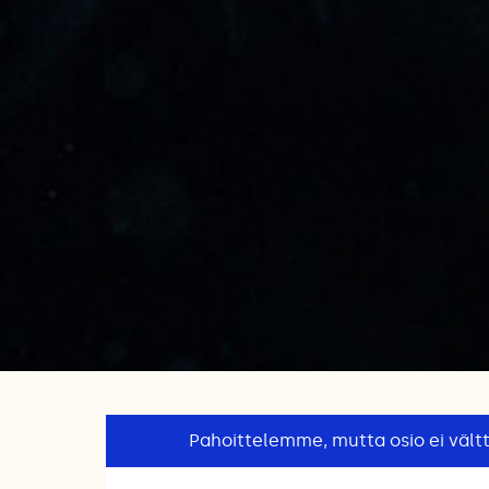
Pahoittelemme, mutta osio ei vält