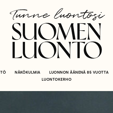
STÖ
NÄKÖKULMIA
LUONNON ÄÄNENÄ 85 VUOTTA
LUONTOKERHO