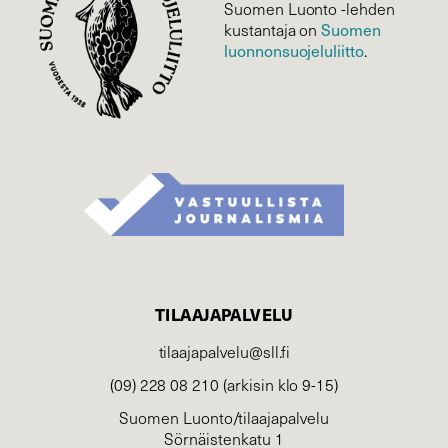
Suomen Luonto -lehden
Suomen
kustantaja on
luonnonsuojelu­liitto
.
TILAAJAPALVELU
tilaajapalvelu@sll.fi
(09) 228 08 210 (arkisin klo 9-15)
Suomen Luonto/tilaajapalvelu
Sörnäistenkatu 1