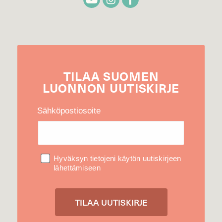
TILAA
SUOMEN
LUONNON
UUTIS­KIRJE
Sähköpostiosoite
Hyväksyn tietojeni käytön uutiskirjeen
lähettämiseen