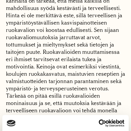
kannalta on tärkeää, että meillä kaikilla on
mahdollisuus syödä kestävästi ja terveellisesti.
Hinta ei ole merkittävä este, sillä terveellisen ja
ympäristöystävällisen kasvispainotteisen
ruokavalion voi koostaa edullisesti. Sen sijaan
ruokavaliomuutoksia jarruttavat arvot,
tottumukset ja mieltymykset sekä tietojen ja
taitojen puute. Ruokavalioiden muuttamisessa
eri ihmiset tarvitsevat erilaista tukea ja
motivointia. Keinoja ovat esimerkiksi viestintä,
koulujen ruokakasvatus, maistuvien reseptien ja
valmistuotteiden tarjonnan parantaminen sekä
ympäristö- ja terveysperusteinen verotus.
Tärkeää on pitää esillä ruokavalioiden
moninaisuus ja se, että muutoksia kestävään ja
terveelliseen ruokavalioon voi tehdä monella
tavalla omia mieltymyksiä huomioiden.