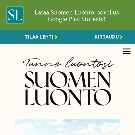
Lataa Suomen Luonto -sovellus
Google Play Storesta!
TILAA LEHTI
KIRJAUDU