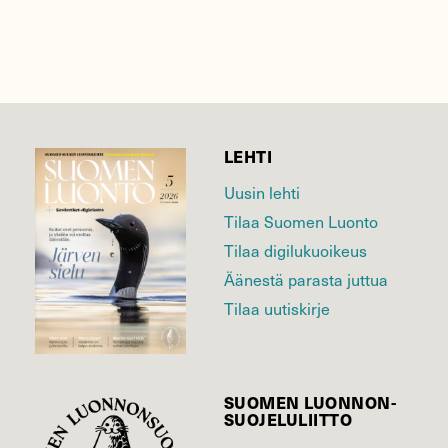
LEHTI
Uusin lehti
Tilaa Suomen Luonto
Tilaa digilukuoikeus
Äänestä parasta juttua
Tilaa uutiskirje
SUOMEN LUONNON­
SUOJELU­LIITTO