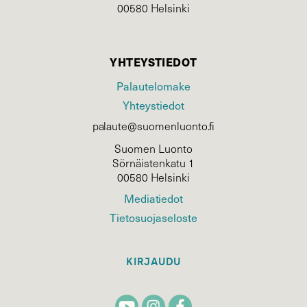
00580 Helsinki
YHTEYSTIEDOT
Palautelomake
Yhteystiedot
palaute@suomenluonto.fi
Suomen Luonto
Sörnäistenkatu 1
00580 Helsinki
Mediatiedot
Tietosuojaseloste
KIRJAUDU