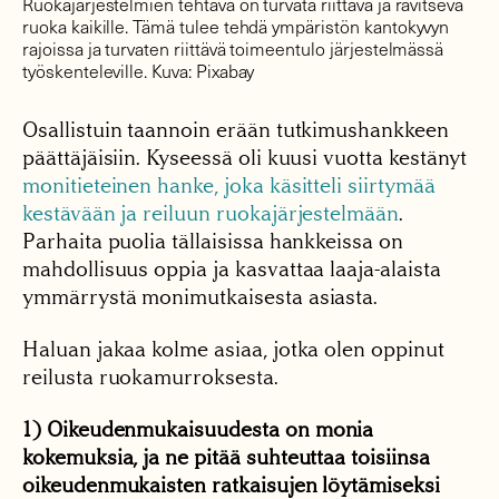
Ruokajärjestelmien tehtävä on turvata riittävä ja ravitseva
ruoka kaikille. Tämä tulee tehdä ympäristön kantokyvyn
rajoissa ja turvaten riittävä toimeentulo järjestelmässä
työskenteleville. Kuva: Pixabay
Osallistuin taannoin erään tutkimushankkeen
päättäjäisiin. Kyseessä oli kuusi vuotta kestänyt
monitieteinen hanke, joka käsitteli siirtymää
kestävään ja reiluun ruokajärjestelmään
.
Parhaita puolia tällaisissa hankkeissa on
mahdollisuus oppia ja kasvattaa laaja-alaista
ymmärrystä monimutkaisesta asiasta.
Haluan jakaa kolme asiaa, jotka olen oppinut
reilusta ruokamurroksesta.
1) Oikeudenmukaisuudesta on monia
kokemuksia, ja ne pitää suhteuttaa toisiinsa
oikeudenmukaisten ratkaisujen löytämiseksi