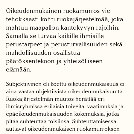
Oikeudenmukainen ruokamurros vie
tehokkaasti kohti ruokajärjestelmää, joka
mahtuu maapallon kantokyvyn rajoihin.
Samalla se turvaa kaikille ihmisille
perustarpeet ja perusturvallisuuden sekä
mahdollisuuden osallistua
päätöksentekoon ja yhteisölliseen
elämään.
Subjektiivinen eli koettu oikeudenmukaisuus ei
aina vastaa objektiivista oikeudenmukaisuutta.
Ruokajärjestelmän muutos herättää eri
ihmisryhmissä erilaisia toiveita, vaatimuksia ja
epäoikeudenmukaisuuden kokemuksia, jotka
pitää suhteuttaa toisiinsa. Suhteuttamisessa
auttavat oikeudenmukaisen ruokamurroksen