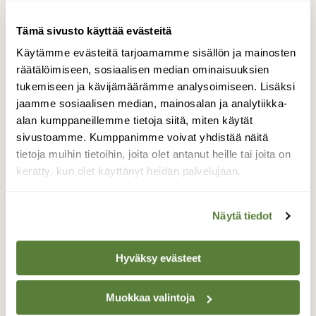
Tämä sivusto käyttää evästeitä
Käytämme evästeitä tarjoamamme sisällön ja mainosten
räätälöimiseen, sosiaalisen median ominaisuuksien
tukemiseen ja kävijämäärämme analysoimiseen. Lisäksi
jaamme sosiaalisen median, mainosalan ja analytiikka-
Teksti
alan kumppaneillemme tietoja siitä, miten käytät
Marjaana Toivonen
sivustoamme. Kumppanimme voivat yhdistää näitä
tietoja muihin tietoihin, joita olet antanut heille tai joita on
Agroekologi, erikoistutkija Suomen
kerätty, kun olet käyttänyt heidän palvelujaan.
ympäristökeskuksessa. Tutkii muun muassa
viljelykasvien pölytystä ja peltoluonnon
monimuotoisuuteen vaikuttavia tekijöitä.
Näytä tiedot
Kiinnostunut maatalousympäristön
monimuotoisuudesta, sen suojelun keinoista ja
merkityksestä maataloudelle. Blogissa Marjaana
Hyväksy evästeet
liikkuu tutkimusten parissa pelloilla ja pientareilla,
pohtii ruoantuotannon kestävyyttä ja etsii keinoja
säilyttää maatalousluonnon monimuotoisuus.
Muokkaa valintoja