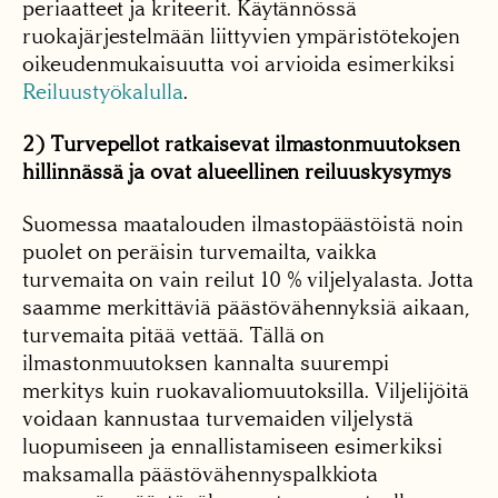
periaatteet ja kriteerit. Käytännössä
ruokajärjestelmään liittyvien ympäristötekojen
oikeudenmukaisuutta voi arvioida esimerkiksi
Reiluustyökalulla
.
2) Turvepellot ratkaisevat ilmastonmuutoksen
hillinnässä ja ovat alueellinen reiluuskysymys
Suomessa maatalouden ilmastopäästöistä noin
puolet on peräisin turvemailta, vaikka
turvemaita on vain reilut 10 % viljelyalasta. Jotta
saamme merkittäviä päästövähennyksiä aikaan,
turvemaita pitää vettää. Tällä on
ilmastonmuutoksen kannalta suurempi
merkitys kuin ruokavaliomuutoksilla. Viljelijöitä
voidaan kannustaa turvemaiden viljelystä
luopumiseen ja ennallistamiseen esimerkiksi
maksamalla päästövähennyspalkkiota