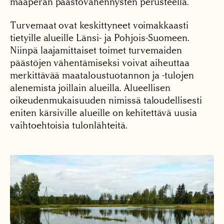
maaperän päästövähennysten perusteella.
Turvemaat ovat keskittyneet voimakkaasti
tietyille alueille Länsi- ja Pohjois-Suomeen.
Niinpä laajamittaiset toimet turvemaiden
päästöjen vähentämiseksi voivat aiheuttaa
merkittävää maataloustuotannon ja -tulojen
alenemista joillain alueilla. Alueellisen
oikeudenmukaisuuden nimissä taloudellisesti
eniten kärsiville alueille on kehitettävä uusia
vaihtoehtoisia tulonlähteitä.