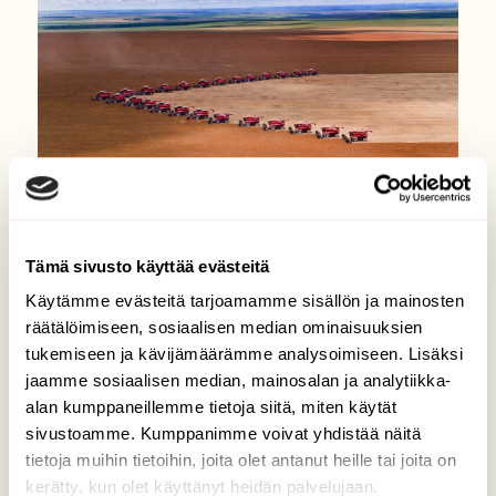
Tämä sivusto käyttää evästeitä
LUONNONSUOJELU
Käytämme evästeitä tarjoamamme sisällön ja mainosten
Kotimaisen broilerin kasvatus
räätälöimiseen, sosiaalisen median ominaisuuksien
tukemiseen ja kävijämäärämme analysoimiseen. Lisäksi
aiheuttaa lajikatoa muualla
jaamme sosiaalisen median, mainosalan ja analytiikka-
maailmassa
alan kumppaneillemme tietoja siitä, miten käytät
sivustoamme. Kumppanimme voivat yhdistää näitä
tietoja muihin tietoihin, joita olet antanut heille tai joita on
kerätty, kun olet käyttänyt heidän palvelujaan.