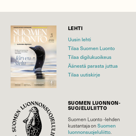
LEHTI
Uusin lehti
Tilaa Suomen Luonto
Tilaa digilukuoikeus
Äänestä parasta juttua
Tilaa uutiskirje
SUOMEN LUONNON­
SUOJELU­LIITTO
Suomen Luonto -lehden
kustantaja on
Suomen
luonnonsuojelu­liitto
.