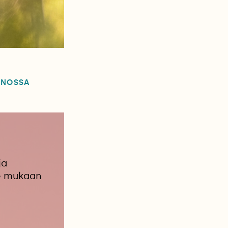
NNOSSA
ja
le mukaan