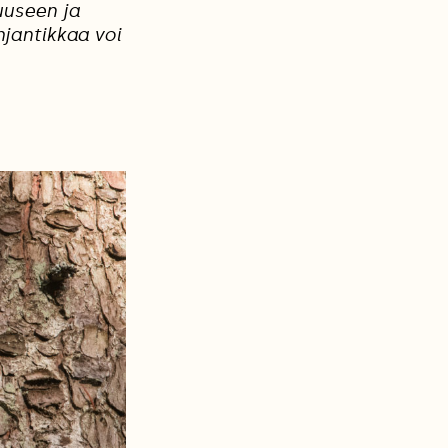
uuseen ja
hjantikkaa voi