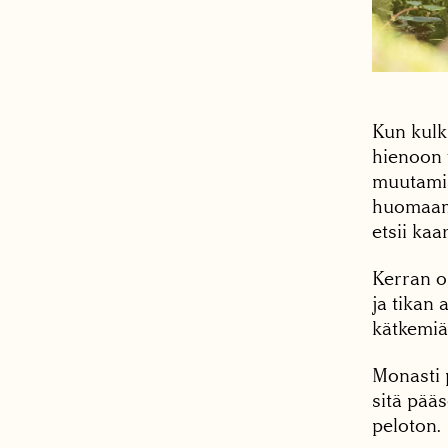
Kun kulk
hienoon 
muutamia
huomaama
etsii kaa
Kerran o
ja tikan 
kätkemiä
Monasti 
sitä pääs
peloton.