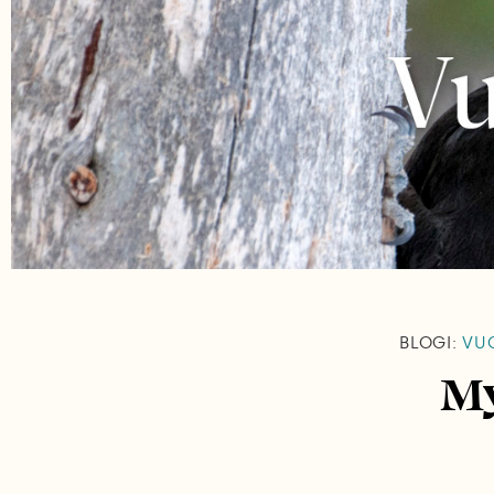
BLOGI:
VUO
My