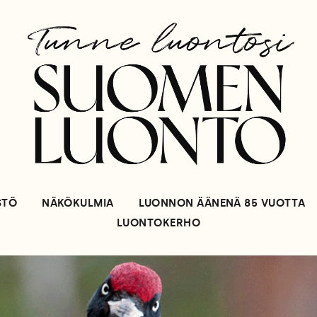
STÖ
NÄKÖKULMIA
LUONNON ÄÄNENÄ 85 VUOTTA
LUONTOKERHO