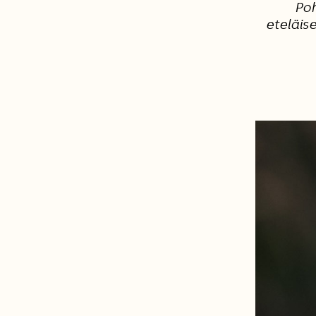
Poh
eteläis