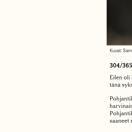
Kuvat: Sam
304/36
Eilen oli
tänä syks
Pohjanti
harvinai
Pohjanti
saaneet r