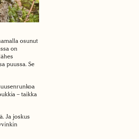
samalla osunut
ssa on
lähes
sa puussa. Se
 kuusenrunkoa
oukkia – taikka
. Ja joskus
yvinkin