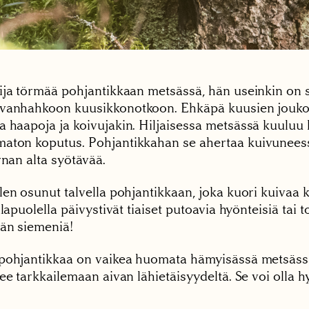
ija törmää pohjantikkaan metsässä, hän useinkin on 
vanhahkoon kuusikkonotkoon. Ehkäpä kuusien jouko
 haapoja ja koivujakin. Hiljaisessa metsässä kuuluu 
ton koputus. Pohjantikkahan se ahertaa kuivunees
rnan alta syötävää.
len osunut talvella pohjantikkaan, joka kuori kuivaa
alapuolella päivystivät tiaiset putoavia hyönteisiä tai t
än siemeniä!
pohjantikkaa on vaikea huomata hämyisässä metsässä
ee tarkkailemaan aivan lähietäisyydeltä. Se voi olla h