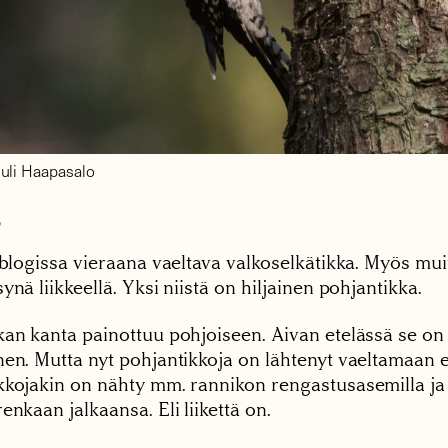
uli Haapasalo
5
 blogissa vieraana vaeltava valkoselkätikka. Myös mui
ynä liikkeellä. Yksi niistä on hiljainen pohjantikka.
kan kanta painottuu pohjoiseen. Aivan etelässä se on
nen. Mutta nyt pohjantikkoja on lähtenyt vaeltamaan
kkojakin on nähty mm. rannikon rengastusasemilla ja
enkaan jalkaansa. Eli liikettä on.