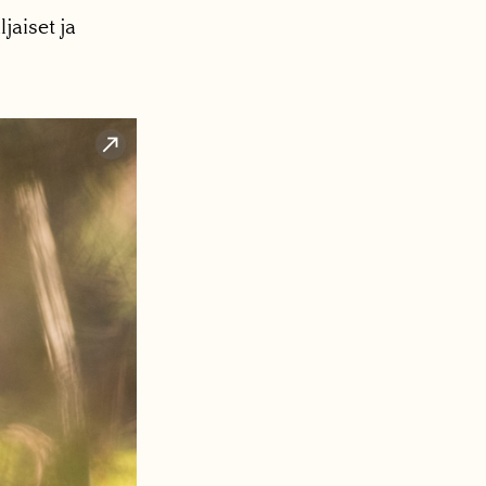
jaiset ja
