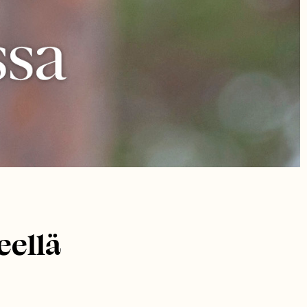
eellä