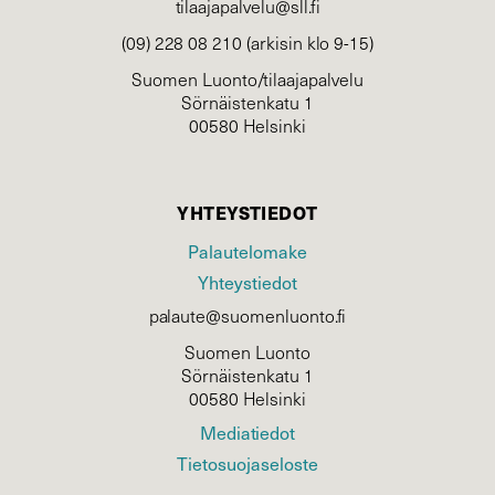
tilaajapalvelu@sll.fi
(09) 228 08 210 (arkisin klo 9-15)
Suomen Luonto/tilaajapalvelu
Sörnäistenkatu 1
00580 Helsinki
YHTEYSTIEDOT
Palautelomake
Yhteystiedot
palaute@suomenluonto.fi
Suomen Luonto
Sörnäistenkatu 1
00580 Helsinki
Mediatiedot
Tietosuojaseloste