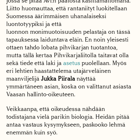
jossa se pitää Avi:n päätöstä käsittämättömänä.
Liitto huomauttaa, että rantaniityt luokitellaan
Suomessa äärimmäisen uhanalaiseksi
luontotyypiksi ja että
luonnon monimuotoisuuden pelastaja on tässä
tapauksessa laiduntava eläin. En noin yleisesti
ottaen tahdo lobata pihvikarjan tuotantoa,
mutta tällä kertaa Pihvikarjaliitolla taitavat olla
sekä tiede että laki ja
asetus
puolellaan. Myös
eri lehtien haastattelema utajärveläinen
maanviljelijä
Jukka Piirala
näyttää
ymmärtäneen asian, koska on valittanut asiasta
Vaasan hallinto-oikeuteen.
Veikkaanpa, että oikeudessa nähdään
todistajana vielä parikin biologia. Heidän pitää
antaa vastaus kysymykseen, paskooko lehmä
enemmän kuin syö.