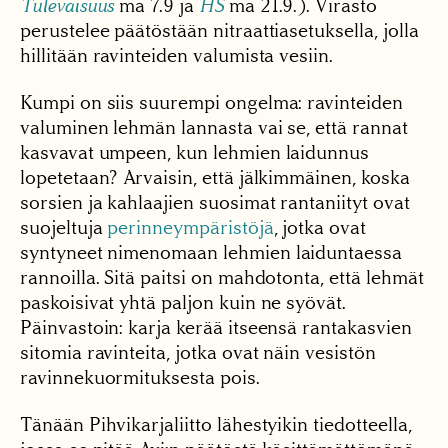
Tulevaisuus
ma 7.9 ja
HS
ma 21.9.). Virasto
perustelee päätöstään nitraattiasetuksella, jolla
hillitään ravinteiden valumista vesiin.
Kumpi on siis suurempi ongelma: ravinteiden
valuminen lehmän lannasta vai se, että rannat
kasvavat umpeen, kun lehmien laidunnus
lopetetaan? Arvaisin, että jälkimmäinen, koska
sorsien ja kahlaajien suosimat rantaniityt ovat
suojeltuja
perinneympäristöjä
, jotka ovat
syntyneet nimenomaan lehmien laiduntaessa
rannoilla. Sitä paitsi on mahdotonta, että lehmät
paskoisivat yhtä paljon kuin ne syövät.
Päinvastoin: karja kerää itseensä rantakasvien
sitomia ravinteita, jotka ovat näin vesistön
ravinnekuormituksesta pois.
Tänään Pihvikarjaliitto lähestyikin tiedotteella,