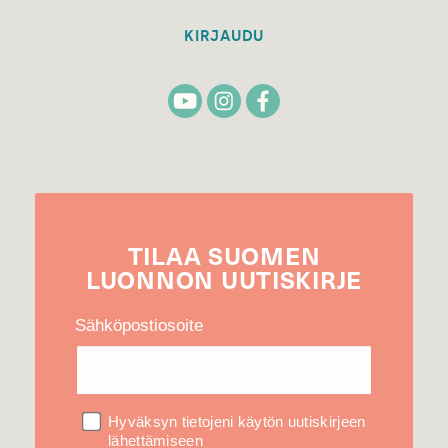
KIRJAUDU
TILAA
SUOMEN
LUONNON
UUTIS­KIRJE
Sähköpostiosoite
Hyväksyn tietojeni käytön uutiskirjeen
lähettämiseen