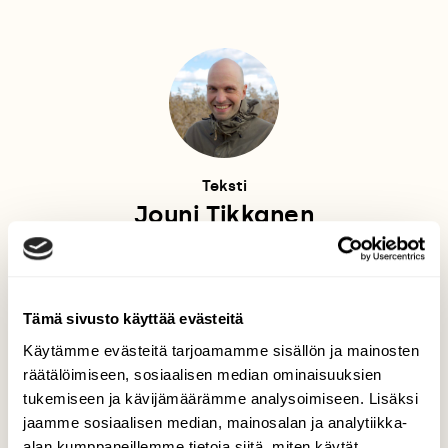
Teksti
Jouni Tikkanen
Suomen Luonnon
toimittaja vuosina 2010–2021.
Tämä sivusto käyttää evästeitä
LAIDUNNUS
PERINNEYMPÄRISTÖ
Käytämme evästeitä tarjoamamme sisällön ja mainosten
RANTANIITTY
räätälöimiseen, sosiaalisen median ominaisuuksien
tukemiseen ja kävijämäärämme analysoimiseen. Lisäksi
jaamme sosiaalisen median, mainosalan ja analytiikka-
alan kumppaneillemme tietoja siitä, miten käytät