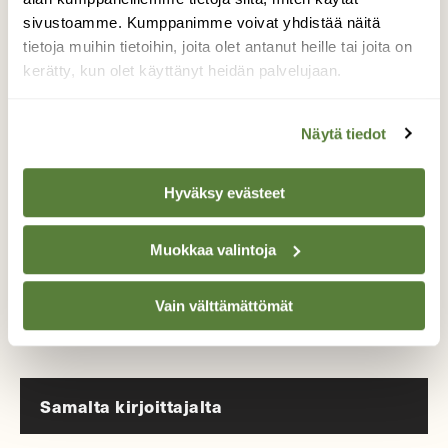
sivustoamme. Kumppanimme voivat yhdistää näitä
Tilaa Suomen Luonto
tietoja muihin tietoihin, joita olet antanut heille tai joita on
kerätty, kun olet käyttänyt heidän palvelujaan.
Tue ajankohtaista ja asiantuntevaa
luonto- ja ympäristöjournalismia.
Tilaa Suomen Luonto ja tule mukaan
Näytä tiedot
luonnonystävien joukkoon!
Alk. 3 numeroa 23,40 €.
Hyväksy evästeet
Muokkaa valintoja
Tilaa nyt!
Vain välttämättömät
Samalta kirjoittajalta