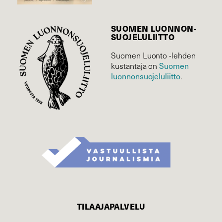
SUOMEN LUONNON­
SUOJELU­LIITTO
Suomen Luonto -lehden
Suomen
kustantaja on
luonnonsuojelu­liitto
.
TILAAJAPALVELU