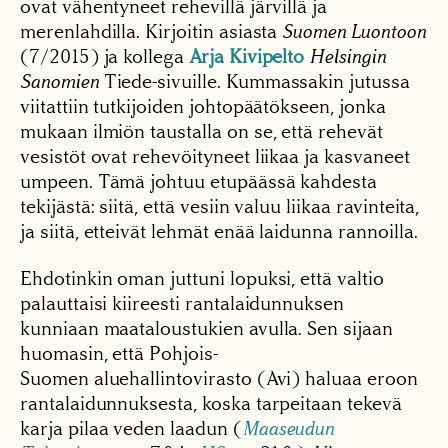
ovat vähentyneet rehevillä järvillä ja
merenlahdilla. Kirjoitin asiasta
Suomen Luontoon
(7/2015) ja kollega
Arja Kivipelto
Helsingin
Sanomien
Tiede-sivuille. Kummassakin jutussa
viitattiin tutkijoiden johtopäätökseen, jonka
mukaan ilmiön taustalla on se, että rehevät
vesistöt ovat rehevöityneet liikaa ja kasvaneet
umpeen. Tämä johtuu etupäässä kahdesta
tekijästä: siitä, että vesiin valuu liikaa ravinteita,
ja siitä, etteivät lehmät enää laidunna rannoilla.
Ehdotinkin oman juttuni lopuksi, että valtio
palauttaisi kiireesti rantalaidunnuksen
kunniaan maataloustukien avulla. Sen sijaan
huomasin, että Pohjois-
Suomen aluehallintovirasto (Avi) haluaa eroon
rantalaidunnuksesta, koska tarpeitaan tekevä
karja pilaa veden laadun (
Maaseudun