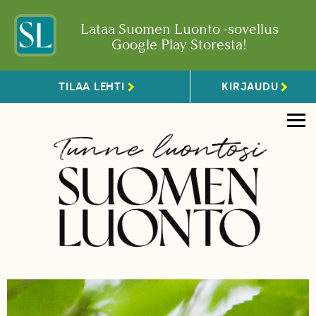
Lataa Suomen Luonto -sovellus
Google Play Storesta!
TILAA LEHTI
KIRJAUDU