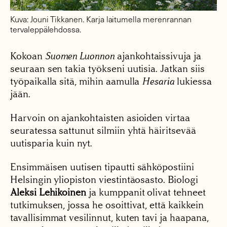
Kuva: Jouni Tikkanen. Karja laitumella merenrannan
tervaleppälehdossa.
Kokoan
Suomen Luonnon
ajankohtaissivuja ja
seuraan sen takia työkseni uutisia. Jatkan siis
työpaikalla sitä, mihin aamulla
Hesaria
lukiessa
jään.
Harvoin on ajankohtaisten asioiden virtaa
seuratessa sattunut silmiin yhtä häiritsevää
uutisparia kuin nyt.
Ensimmäisen uutisen tipautti sähköpostiini
Helsingin yliopiston viestintäosasto. Biologi
Aleksi Lehikoinen
ja kumppanit olivat tehneet
tutkimuksen, jossa he osoittivat, että kaikkein
tavallisimmat vesilinnut, kuten tavi ja haapana,