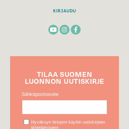
KIRJAUDU
TILAA
SUOMEN
LUONNON
UUTIS­KIRJE
Sähköpostiosoite
Hyväksyn tietojeni käytön uutiskirjeen
lähettämiseen