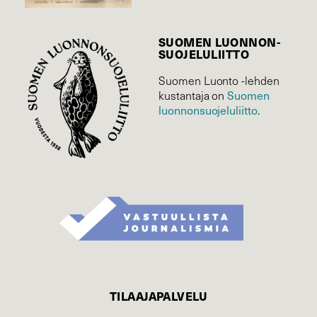
SUOMEN LUONNON­
SUOJELU­LIITTO
Suomen Luonto -lehden
Suomen
kustantaja on
luonnonsuojelu­liitto
.
TILAAJAPALVELU