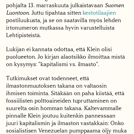
pohjalta 13. marraskuuta julkaistavaan
Suomen
Luontoon
. Juttu tipahtaa sitten
kestotilaajien
postiluukusta, ja se on saatavilla myös lehden
irtonumeron mutkassa hyvin varustelluista
Lehtipisteistä.
Lukijan ei kannata odottaa, että Klein olisi
puolueeton. Jo kirjan alaotsikko ilmoittaa mistä
on kysymys: ”kapitalismi vs. ilmasto”.
Tutkimukset ovat todenneet, että
ilmastonmuutoksen takana on valtaosin
ihmisen toiminta. Sitäkään on paha kiistää, että
fossiilisten polttoaineiden tupruttaminen on
suurelta osin homman takana. Kaltevammalle
pinnalle Klein joutuu kuitenkin pannessaan
juuri kapitalismin ja ilmaston vastakkain: Onko
sosialistisen Venezuelan pumppaama öljy muka