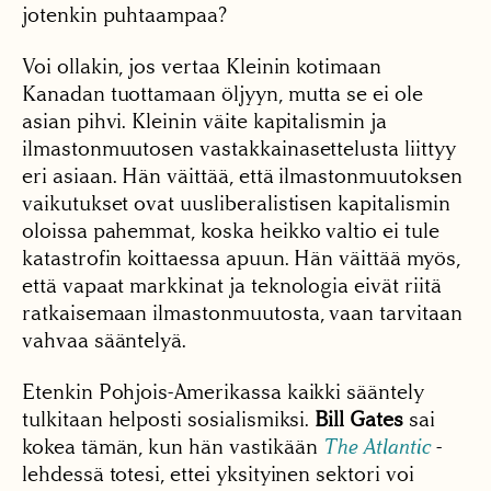
jotenkin puhtaampaa?
Voi ollakin, jos vertaa Kleinin kotimaan
Kanadan tuottamaan öljyyn, mutta se ei ole
asian pihvi. Kleinin väite kapitalismin ja
ilmastonmuutosen vastakkainasettelusta liittyy
eri asiaan. Hän väittää, että ilmastonmuutoksen
vaikutukset ovat uusliberalistisen kapitalismin
oloissa pahemmat, koska heikko valtio ei tule
katastrofin koittaessa apuun. Hän väittää myös,
että vapaat markkinat ja teknologia eivät riitä
ratkaisemaan ilmastonmuutosta, vaan tarvitaan
vahvaa sääntelyä.
Etenkin Pohjois-Amerikassa kaikki sääntely
tulkitaan helposti sosialismiksi.
Bill Gates
sai
kokea tämän, kun hän vastikään
The Atlantic
-
lehdessä totesi, ettei yksityinen sektori voi