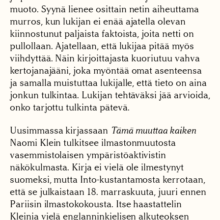
muoto. Syynä lienee osittain netin aiheuttama
murros, kun lukijan ei enää ajatella olevan
kiinnostunut paljaista faktoista, joita netti on
pullollaan. Ajatellaan, että lukijaa pitää myös
viihdyttää. Näin kirjoittajasta kuoriutuu vahva
kertojanajääni, joka myöntää omat asenteensa
ja samalla muistuttaa lukijalle, että tieto on aina
jonkun tulkintaa. Lukijan tehtäväksi jää arvioida,
onko tarjottu tulkinta pätevä.
Uusimmassa kirjassaan
Tämä muuttaa kaiken
Naomi Klein tulkitsee ilmastonmuutosta
vasemmistolaisen ympäristöaktivistin
näkökulmasta. Kirja ei vielä ole ilmestynyt
suomeksi, mutta Into-kustantamosta kerrotaan,
että se julkaistaan 18. marraskuuta, juuri ennen
Pariisin ilmastokokousta. Itse haastattelin
Kleinia vielä englanninkielisen alkuteoksen