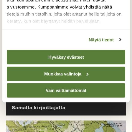
sivustoamme. Kumppanimme voivat yhdistää näitä
Tue ajankohtaista ja asiantuntevaa
tietoja muihin tietoihin, joita olet antanut heille tai joita on
luonto- ja ympäristöjournalismia.
kerätty, kun olet käyttänyt heidän palvelujaan.
Tilaa Suomen Luonto ja tule mukaan
luonnonystävien joukkoon!
Näytä tiedot
Alk. 3 numeroa 23,40 €.
Hyväksy evästeet
Tilaa nyt!
Muokkaa valintoja
Vain välttämättömät
Samalta kirjoittajalta