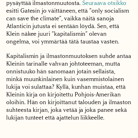
pysäyttää ilmastonmuutosta.
Seuraava otsikko
esitti Gatesin jo väittäneen, että ”only socialism
can save the climate”, vaikka näitä sanoja
Atlanticin jutusta ei sentään löydä. Sen, että
Klein näkee juuri ”kapitalismin” olevan
ongelma, voi ymmärtää tätä taustaa vasten.
Kapitalismin ja ilmastonmuutoksen suhde antaa
Kleinin tarinalle vahvan johtoteeman, mutta
onnistuuko hän sanomaan jotain sellaista,
minkä muunkinlainen kuin vasemmistolainen
lukija voi sulattaa? Kyllä, kunhan muistaa, että
Kleinin kirja on kirjoitettu Pohjois-Amerikan
oloihin. Hän on kirjoittanut talouden ja ilmaston
suhteesta kirjan, joka vetää ja joka panee sekä
lukijan tunteet että ajattelun liikkeelle.