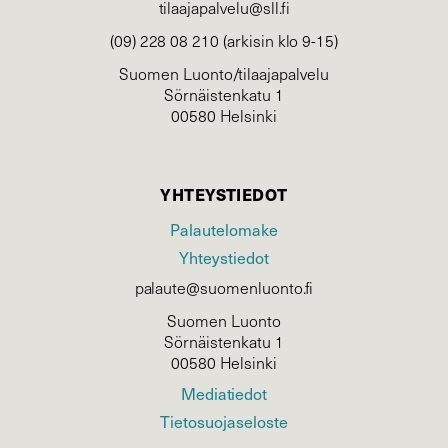
tilaajapalvelu@sll.fi
(09) 228 08 210 (arkisin klo 9-15)
Suomen Luonto/tilaajapalvelu
Sörnäistenkatu 1
00580 Helsinki
YHTEYSTIEDOT
Palautelomake
Yhteystiedot
palaute@suomenluonto.fi
Suomen Luonto
Sörnäistenkatu 1
00580 Helsinki
Mediatiedot
Tietosuojaseloste