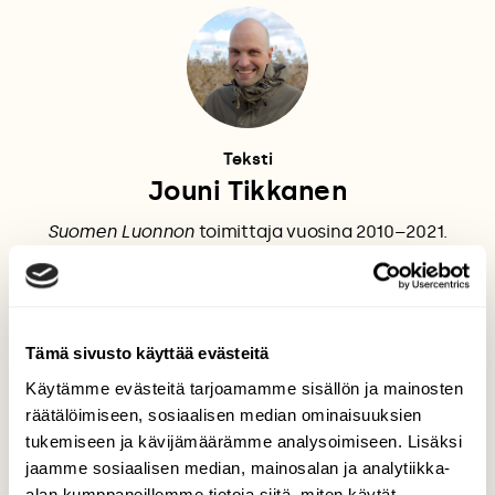
Teksti
Jouni Tikkanen
Suomen Luonnon
toimittaja vuosina 2010–2021.
ILMASTONMUUTOS
KIRJA
Tämä sivusto käyttää evästeitä
NAOMI KLEIN
TOINEN LUONTO
Käytämme evästeitä tarjoamamme sisällön ja mainosten
räätälöimiseen, sosiaalisen median ominaisuuksien
tukemiseen ja kävijämäärämme analysoimiseen. Lisäksi
jaamme sosiaalisen median, mainosalan ja analytiikka-
Tilaa Suomen Luonto
alan kumppaneillemme tietoja siitä, miten käytät