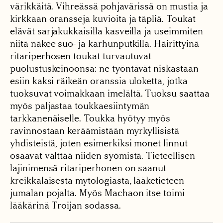
värikkäitä. Vihreässä pohjavärissä on mustia ja
kirkkaan oransseja kuvioita ja täpliä. Toukat
elävät sarjakukkaisilla kasveilla ja useimmiten
niitä näkee suo- ja karhunputkilla. Häirittyinä
ritariperhosen toukat turvautuvat
puolustuskeinoonsa: ne työntävät niskastaan
esiin kaksi räikeän oranssia uloketta, jotka
tuoksuvat voimakkaan imelältä. Tuoksu saattaa
myös paljastaa toukkaesiintymän
tarkkanenäiselle. Toukka hyötyy myös
ravinnostaan keräämistään myrkyllisistä
yhdisteistä, joten esimerkiksi monet linnut
osaavat välttää niiden syömistä. Tieteellisen
lajinimensä ritariperhonen on saanut
kreikkalaisesta mytologiasta, lääketieteen
jumalan pojalta. Myös Machaon itse toimi
lääkärinä Troijan sodassa.