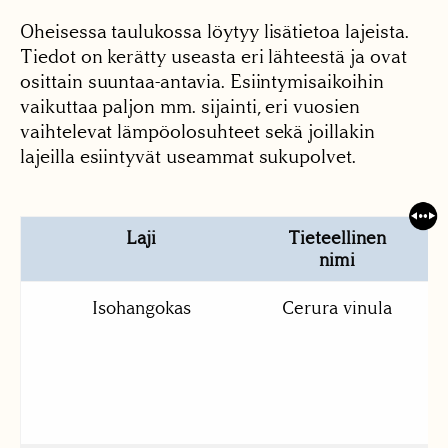
Oheisessa taulukossa löytyy lisätietoa lajeista.
Tiedot on kerätty useasta eri lähteestä ja ovat
osittain suuntaa-antavia. Esiintymisaikoihin
vaikuttaa paljon mm. sijainti, eri vuosien
vaihtelevat lämpöolosuhteet sekä joillakin
lajeilla esiintyvät useammat sukupolvet.
Laji
Tieteellinen
T
nimi
p
Isohangokas
Cerura vinula