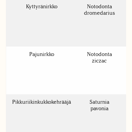
Kyttyränirkko
Notodonta
3
dromedarius
Pajunirkko
Notodonta
3
ziczac
Pikkuriikinkukkokehrääjä
Saturnia
6
pavonia