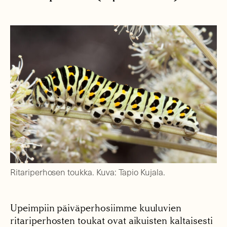
Ritariperhosen toukka. Kuva: Tapio Kujala.
Upeimpiin päiväperhosiimme kuuluvien
ritariperhosten toukat ovat aikuisten kaltaisesti