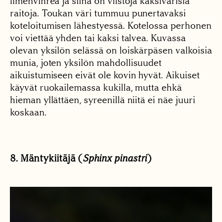
limenvihreä ja siinä on viistoja kaksivärisiä
raitoja. Toukan väri tummuu punertavaksi
koteloitumisen lähestyessä. Kotelossa perhonen
voi viettää yhden tai kaksi talvea. Kuvassa
olevan yksilön selässä on loiskärpäsen valkoisia
munia, joten yksilön mahdollisuudet
aikuistumiseen eivät ole kovin hyvät. Aikuiset
käyvät ruokailemassa kukilla, mutta ehkä
hieman yllättäen, syreenillä niitä ei näe juuri
koskaan.
8. Mäntykiitäjä (
Sphinx pinastri
)