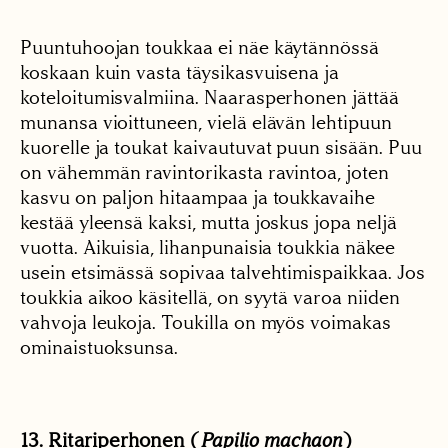
Puuntuhoojan toukkaa ei näe käytännössä
koskaan kuin vasta täysikasvuisena ja
koteloitumisvalmiina. Naarasperhonen jättää
munansa vioittuneen, vielä elävän lehtipuun
kuorelle ja toukat kaivautuvat puun sisään. Puu
on vähemmän ravintorikasta ravintoa, joten
kasvu on paljon hitaampaa ja toukkavaihe
kestää yleensä kaksi, mutta joskus jopa neljä
vuotta. Aikuisia, lihanpunaisia toukkia näkee
usein etsimässä sopivaa talvehtimispaikkaa. Jos
toukkia aikoo käsitellä, on syytä varoa niiden
vahvoja leukoja. Toukilla on myös voimakas
ominaistuoksunsa.
13. Ritariperhonen (
Papilio machaon
)