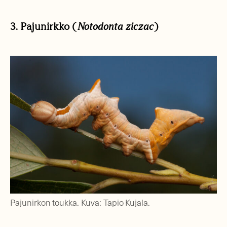
3. Pajunirkko (
Notodonta ziczac
)
Pajunirkon toukka. Kuva: Tapio Kujala.