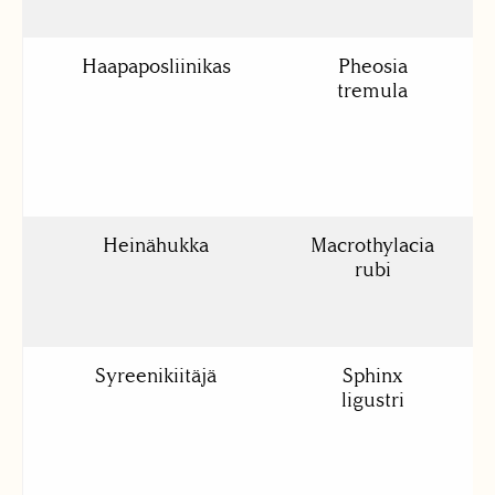
Haapaposliinikas
Pheosia
tremula
Heinähukka
Macrothylacia
8
rubi
Syreenikiitäjä
Sphinx
8
ligustri