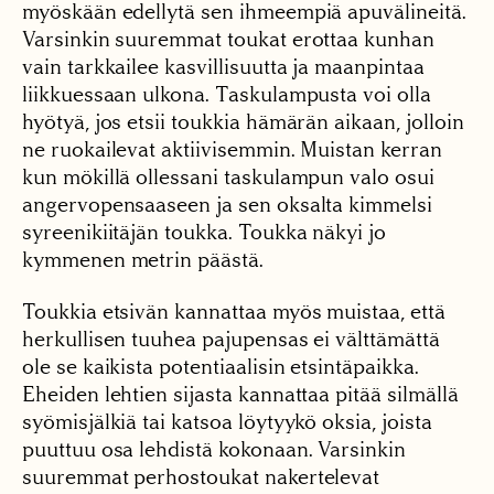
myöskään edellytä sen ihmeempiä apuvälineitä.
Varsinkin suuremmat toukat erottaa kunhan
vain tarkkailee kasvillisuutta ja maanpintaa
liikkuessaan ulkona. Taskulampusta voi olla
hyötyä, jos etsii toukkia hämärän aikaan, jolloin
ne ruokailevat aktiivisemmin. Muistan kerran
kun mökillä ollessani taskulampun valo osui
angervopensaaseen ja sen oksalta kimmelsi
syreenikiitäjän toukka. Toukka näkyi jo
kymmenen metrin päästä.
Toukkia etsivän kannattaa myös muistaa, että
herkullisen tuuhea pajupensas ei välttämättä
ole se kaikista potentiaalisin etsintäpaikka.
Eheiden lehtien sijasta kannattaa pitää silmällä
syömisjälkiä tai katsoa löytyykö oksia, joista
puuttuu osa lehdistä kokonaan. Varsinkin
suuremmat perhostoukat nakertelevat