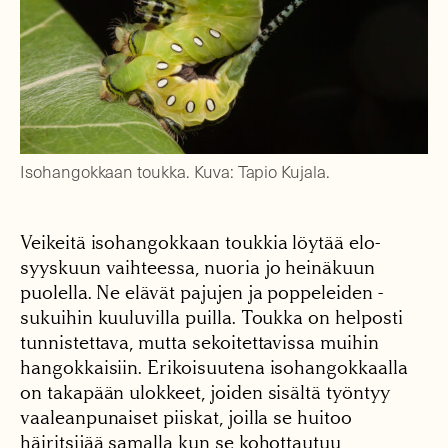
Isohangokkaan toukka. Kuva: Tapio Kujala.
Veikeitä isohangokkaan toukkia löytää elo-
syyskuun vaihteessa, nuoria jo heinäkuun
puolella. Ne elävät pajujen ja poppeleiden -
sukuihin kuuluvilla puilla. Toukka on helposti
tunnistettava, mutta sekoitettavissa muihin
hangokkaisiin. Erikoisuutena isohangokkaalla
on takapään ulokkeet, joiden sisältä työntyy
vaaleanpunaiset piiskat, joilla se huitoo
häiritsijää samalla kun se kohottautuu