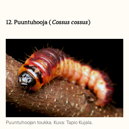
12. Puuntuhooja (
Cossus cossus
)
Puuntuhoojan toukka. Kuva: Tapio Kujala.