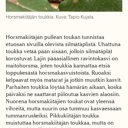
Horsmakiitäjän toukkia. Kuva: Tapio Kujala.
Horsmakiitäjän pullean toukan tunnistaa
etuosan sivuilla olevista silmätäplistä. Uhattuna
toukka vetää pään sisään, jolloin silmätäplät
korostuvat. Lajin pääasiallinen ravintokasvi on
maitohorsma, joten toukkia kannattaa etsiä
loppukesästä horsmakasvuistoista. Ruoaksi
kelpaavat myös matarat ja jotkin muutkin kasvit.
Parhaiten toukkia löytää hämärän aikaan, koska
päiväksi ne saattavat piiloutua kasvien alaosiin.
Nuorena horsmakiitäjien toukat ovat yleensä
vihreitä, mutta suurin osa tummuu kasvaessaan
tummanruskeiksi. Pikkukiitäjän toukka
muistuttaa horsmakiitäjän toukkaa, mutta on