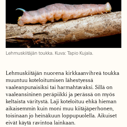
Lehmuskiitäjän toukka. Kuva: Tapio Kujala.
Lehmuskiitäjän nuorena kirkkaanvihreä toukka
muuntuu koteloitumisen lähestyessä
vaaleanpunaisiksi tai harmahtavaksi. Sillä on
vaaleansininen peräpiikki ja perässä on myös
keltaista väritystä. Laji koteloituu ehkä hieman
aikaisemmin kuin moni muu kiitäjäperhonen,
toisinaan jo heinäkuun loppupuolella. Aikuiset
eivät käytä ravintoa lainkaan.