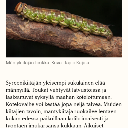
Mäntykiitäjän toukka. Kuva: Tapio Kujala.
Syreenikiitäjän yleisempi sukulainen elää
männyillä. Toukat viihtyvät latvustoissa ja
laskeutuvat syksyllä maahan koteloitumaan.
Kotelovaihe voi kestää jopa neljä talvea. Muiden
kiitäjien tavoin, mäntykiitäjä ruokailee lentäen
kukan edessä paikoillaan kolibrimaisesti ja
työntäen imukärsänsä kukkaan. Aikuiset