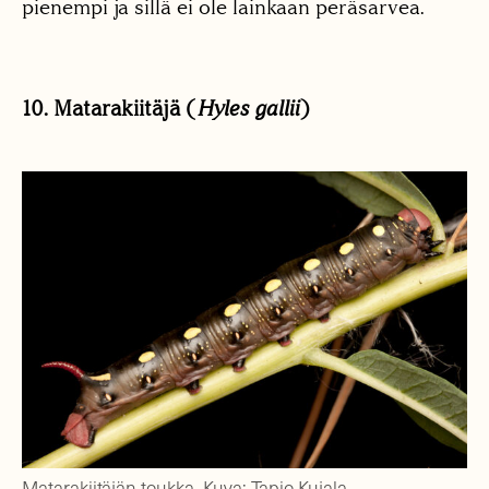
pienempi ja sillä ei ole lainkaan peräsarvea.
10. Matarakiitäjä (
Hyles gallii
)
Matarakiitäjän toukka. Kuva: Tapio Kujala.