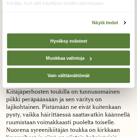
kerätty, kun olet käyttänyt heidän palvelujaan.
Näytä tiedot
Syreenikiitäjän toukka. Kuva: Tapio Kujala.
Hyväksy evästeet
Syreenikiitäjä on verrattain vähälukuinen, mutta
koska toukka käyttää ravintonaan
Muokkaa valintoja
asumisalueilla ja puistoissa olevia kasveja kuten
syreeniä ja angervoja, siihen voi törmätä
Vain välttämättömät
helpommin kuin moneen yleisempään
kiitäjälajiin. Laji on myös hyvin kookas.
Kiitäjäperhosten toukilla on tunnusomainen
piikki peräpäässään ja sen väritys on
lajikohtainen. Pistämään ne eivät kuitenkaan
pysty, vaikka häirittäessä saattavatkin käännellä
ruumistaan voimakkaasti puolelta toiselle.
Nuorena syreenikiitäjän toukka on kirkkaan