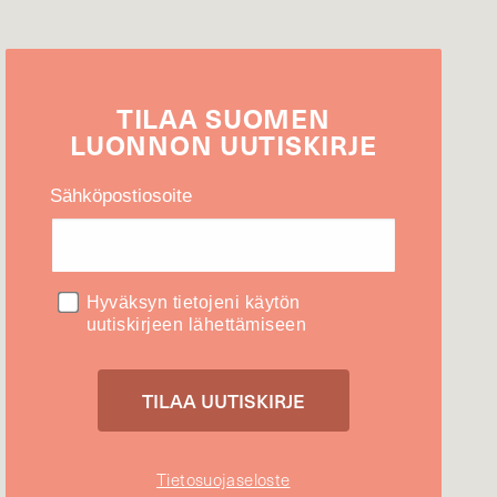
TILAA
SUOMEN
LUONNON
UUTIS­KIRJE
Sähköpostiosoite
Hyväksyn tietojeni käytön
uutiskirjeen lähettämiseen
Tietosuojaseloste