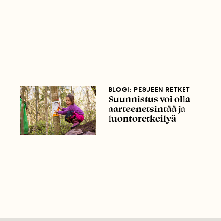
BLOGI: PESUEEN RETKET
Suunnistus voi olla
aarteenetsintää ja
luontoretkeilyä