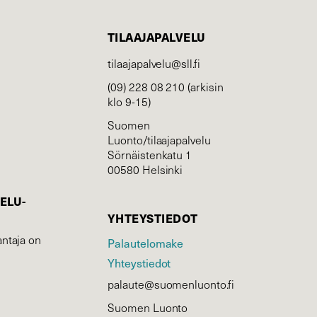
TILAAJAPALVELU
tilaajapalvelu@sll.fi
(09) 228 08 210 (arkisin
klo 9-15)
Suomen
Luonto/tilaajapalvelu
Sörnäistenkatu 1
00580 Helsinki
ELU­
YHTEYSTIEDOT
ntaja on
Palautelomake
Yhteystiedot
palaute@suomenluonto.fi
Suomen Luonto