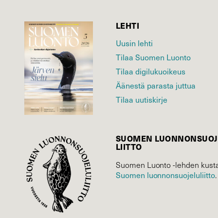
LEHTI
Uusin lehti
Tilaa Suomen Luonto
Tilaa digilukuoikeus
Äänestä parasta juttua
Tilaa uutiskirje
SUOMEN LUONNON­SUOJ
LIITTO
Suomen Luonto -lehden kusta
Suomen luonnonsuojelu­liitto
.