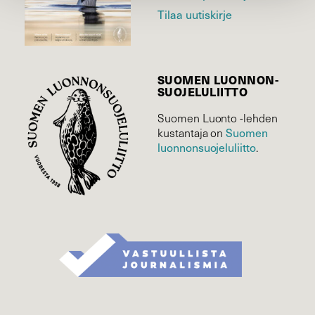
Tilaa uutiskirje
SUOMEN LUONNON­
SUOJELU­LIITTO
Suomen Luonto -lehden
kustantaja on
Suomen
luonnonsuojelu­liitto
.