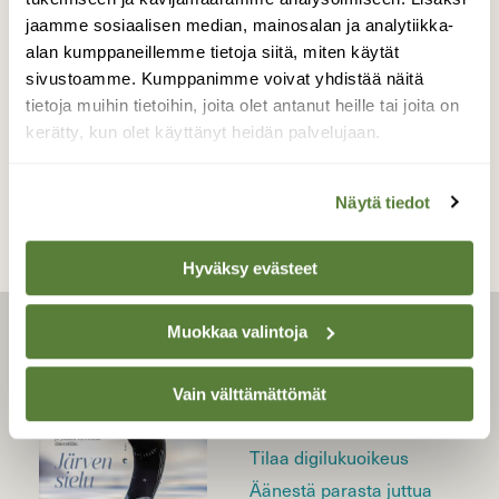
BLOGI: TOIMITUKSELTA
jaamme sosiaalisen median, mainosalan ja analytiikka-
Vie äiti retkelle kukkivaan
alan kumppaneillemme tietoja siitä, miten käytät
lehtoon
sivustoamme. Kumppanimme voivat yhdistää näitä
tietoja muihin tietoihin, joita olet antanut heille tai joita on
kerätty, kun olet käyttänyt heidän palvelujaan.
Näytä tiedot
Hyväksy evästeet
Muokkaa valintoja
LEHTI
Uusin lehti
Vain välttämättömät
Tilaa Suomen Luonto
Tilaa digilukuoikeus
Äänestä parasta juttua