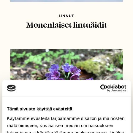
LINNUT
Monenlaiset lintuäidit
Tämä sivusto käyttää evästeitä
Käytämme evästeitä tarjoamamme sisällön ja mainosten
räätälöimiseen, sosiaalisen median ominaisuuksien
tukemiseen ja kävijämäärämme analysoimiseen. Lisäksi