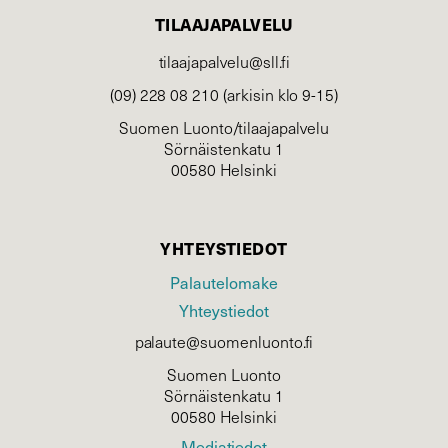
TILAAJAPALVELU
tilaajapalvelu@sll.fi
(09) 228 08 210 (arkisin klo 9-15)
Suomen Luonto/tilaajapalvelu
Sörnäistenkatu 1
00580 Helsinki
YHTEYSTIEDOT
Palautelomake
Yhteystiedot
palaute@suomenluonto.fi
Suomen Luonto
Sörnäistenkatu 1
00580 Helsinki
Mediatiedot