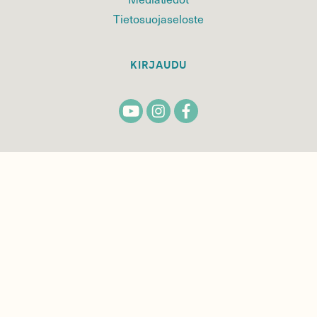
Tietosuojaseloste
KIRJAUDU
TILAA
SUOMEN
LUONNON
UUTIS­KIRJE
Sähköpostiosoite