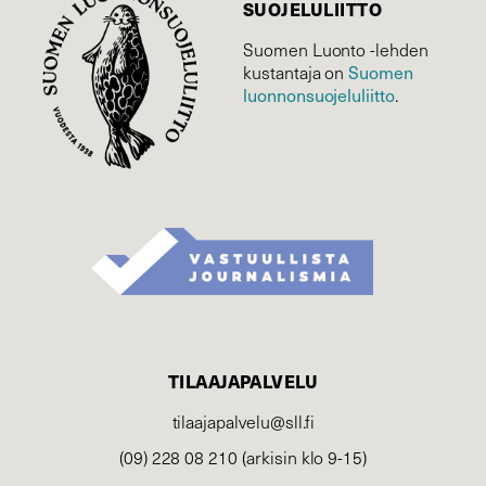
SUOJELU­LIITTO
Suomen Luonto -lehden
Suomen
kustantaja on
luonnonsuojelu­liitto
.
TILAAJAPALVELU
tilaajapalvelu@sll.fi
(09) 228 08 210 (arkisin klo 9-15)