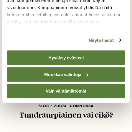
alan kumppaneillemme tietoja siitä, miten käytät
sivustoamme. Kumppanimme voivat yhdistää näitä
tietoja muihin tietoihin, joita olet antanut heille tai joita on
kerätty, kun olet käyttänyt heidän palvelujaan.
Näytä tiedot
Hyväksy evästeet
Muokkaa valintoja
Vain välttämättömät
BLOGI: VUOSI LUONNOSSA
Tundraurpiainen vai eikö?