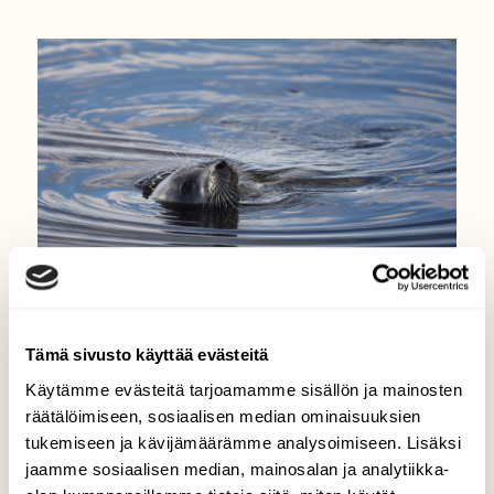
Tämä sivusto käyttää evästeitä
NISÄKKÄÄT
Uusi tutkimus viittaa siihen,
Käytämme evästeitä tarjoamamme sisällön ja mainosten
että saimaannorppa voi olla
räätälöimiseen, sosiaalisen median ominaisuuksien
tukemiseen ja kävijämäärämme analysoimiseen. Lisäksi
laji – lajistatusta ehdottava
jaamme sosiaalisen median, mainosalan ja analytiikka-
julkaisu on nyt valmisteilla