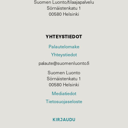
Suomen Luonto/tilaajapalvelu
Sörnäistenkatu 1
00580 Helsinki
YHTEYSTIEDOT
Palautelomake
Yhteystiedot
palaute@suomenluonto.fi
Suomen Luonto
Sörnäistenkatu 1
00580 Helsinki
Mediatiedot
Tietosuojaseloste
KIRJAUDU