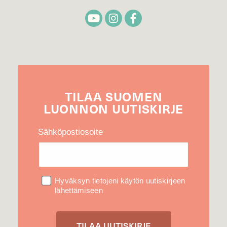
TILAA
SUOMEN
LUONNON
UUTIS­KIRJE
Sähköpostiosoite
Hyväksyn tietojeni käytön uutiskirjeen
lähettämiseen