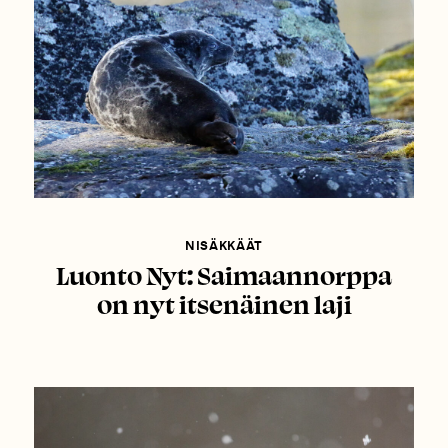
NISÄKKÄÄT
Luonto Nyt: Saimaannorppa
on nyt itsenäinen laji