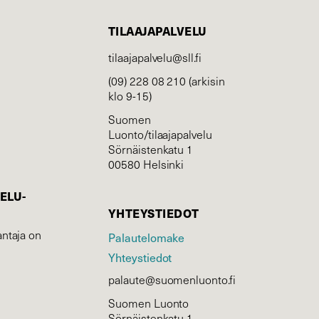
TILAAJAPALVELU
tilaajapalvelu@sll.fi
(09) 228 08 210 (arkisin
klo 9-15)
Suomen
Luonto/tilaajapalvelu
Sörnäistenkatu 1
00580 Helsinki
ELU­
YHTEYSTIEDOT
ntaja on
Palautelomake
Yhteystiedot
palaute@suomenluonto.fi
Suomen Luonto
Sörnäistenkatu 1