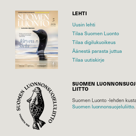
LEHTI
Uusin lehti
Tilaa Suomen Luonto
Tilaa digilukuoikeus
Äänestä parasta juttua
Tilaa uutiskirje
SUOMEN LUONNON­SUOJ
LIITTO
Suomen Luonto -lehden kusta
Suomen luonnonsuojelu­liitto
.