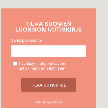
TILAA
SUOMEN
LUONNON
UUTIS­KIRJE
Sähköpostiosoite
Hyväksyn tietojeni käytön
uutiskirjeen lähettämiseen
Tietosuojaseloste