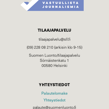
TILAAJAPALVELU
tilaajapalvelu@sll.fi
(09) 228 08 210 (arkisin klo 9-15)
Suomen Luonto/tilaajapalvelu
Sörnäistenkatu 1
00580 Helsinki
YHTEYSTIEDOT
Palautelomake
Yhteystiedot
palaute@suomenluonto.fi