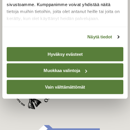
Uusin lehti
sivustoamme. Kumppanimme voivat yhdistää näitä
Tilaa Suomen Luonto
tietoja muihin tietoihin, joita olet antanut heille tai joita on
Tilaa digilukuoikeus
kerätty, kun olet käyttänyt heidän palvelujaan.
Äänestä parasta juttua
Tilaa uutiskirje
Näytä tiedot
Hyväksy evästeet
SUOMEN LUONNON­
SUOJELU­LIITTO
Muokkaa valintoja
Suomen Luonto -lehden
Suomen
kustantaja on
Vain välttämättömät
luonnonsuojelu­liitto
.