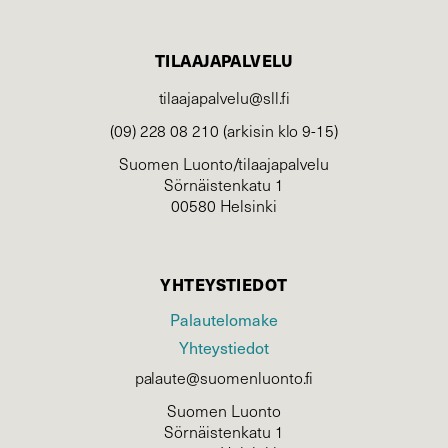
TILAAJAPALVELU
tilaajapalvelu@sll.fi
(09) 228 08 210 (arkisin klo 9-15)
Suomen Luonto/tilaajapalvelu
Sörnäistenkatu 1
00580 Helsinki
YHTEYSTIEDOT
Palautelomake
Yhteystiedot
palaute@suomenluonto.fi
Suomen Luonto
Sörnäistenkatu 1