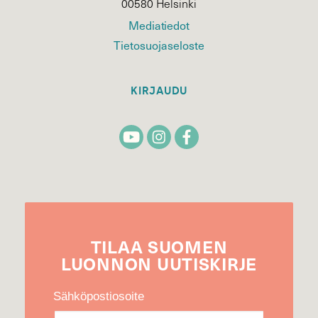
00580 Helsinki
Mediatiedot
Tietosuojaseloste
KIRJAUDU
TILAA
SUOMEN
LUONNON
UUTIS­KIRJE
Sähköpostiosoite