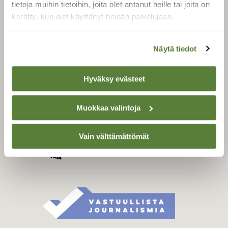
tietoja muihin tietoihin, joita olet antanut heille tai joita on
Äänestä parasta juttua
kerätty, kun olet käyttänyt heidän palvelujaan.
Tilaa uutiskirje
Näytä tiedot
SUOMEN LUONNON­
Hyväksy evästeet
SUOJELU­LIITTO
Suomen Luonto -lehden
Muokkaa valintoja
Suomen
kustantaja on
luonnonsuojelu­liitto
.
Vain välttämättömät