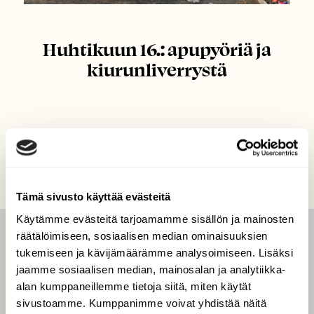
Huhtikuun 16.: apupyöriä ja
kiurunliverrystä
Tämä sivusto käyttää evästeitä
Käytämme evästeitä tarjoamamme sisällön ja mainosten
räätälöimiseen, sosiaalisen median ominaisuuksien
LEHTI
tukemiseen ja kävijämäärämme analysoimiseen. Lisäksi
Uusin lehti
jaamme sosiaalisen median, mainosalan ja analytiikka-
alan kumppaneillemme tietoja siitä, miten käytät
Tilaa Suomen Luonto
sivustoamme. Kumppanimme voivat yhdistää näitä
Tilaa digilukuoikeus