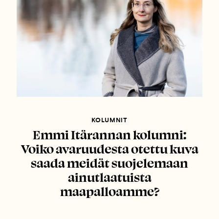
KOLUMNIT
Emmi Itärannan kolumni:
Voiko avaruudesta otettu kuva
saada meidät suojelemaan
ainutlaatuista
maapalloamme?