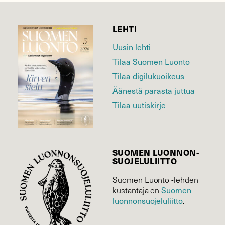
LEHTI
Uusin lehti
Tilaa Suomen Luonto
Tilaa digilukuoikeus
Äänestä parasta juttua
Tilaa uutiskirje
SUOMEN LUONNON­
SUOJELU­LIITTO
Suomen Luonto -lehden
Suomen
kustantaja on
luonnonsuojelu­liitto
.