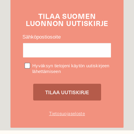
TILAA
SUOMEN
LUONNON
UUTIS­KIRJE
Sähköpostiosoite
Hyväksyn tietojeni käytön uutiskirjeen
lähettämiseen
Tietosuojaseloste