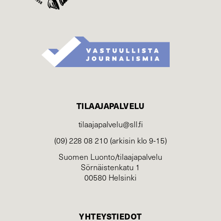
TILAAJAPALVELU
tilaajapalvelu@sll.fi
(09) 228 08 210 (arkisin klo 9-15)
Suomen Luonto/tilaajapalvelu
Sörnäistenkatu 1
00580 Helsinki
YHTEYSTIEDOT