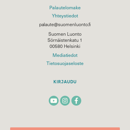
Palautelomake
Yhteystiedot
palaute@suomenluonto.fi
Suomen Luonto
Sörnäistenkatu 1
00580 Helsinki
Mediatiedot
Tietosuojaseloste
KIRJAUDU