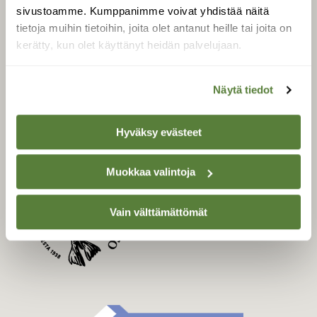
Uusin lehti
sivustoamme. Kumppanimme voivat yhdistää näitä
Tilaa Suomen Luonto
tietoja muihin tietoihin, joita olet antanut heille tai joita on
Tilaa digilukuoikeus
kerätty, kun olet käyttänyt heidän palvelujaan.
Äänestä parasta juttua
Tilaa uutiskirje
Näytä tiedot
Hyväksy evästeet
SUOMEN LUONNON­
SUOJELU­LIITTO
Muokkaa valintoja
Suomen Luonto -lehden
Suomen
kustantaja on
Vain välttämättömät
luonnonsuojelu­liitto
.