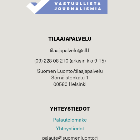
TILAAJAPALVELU
tilaajapalvelu@sll.fi
(09) 228 08 210 (arkisin klo 9-15)
Suomen Luonto/tilaajapalvelu
Sörnäistenkatu 1
00580 Helsinki
YHTEYSTIEDOT
Palautelomake
Yhteystiedot
palaute@suomenluonto.fi