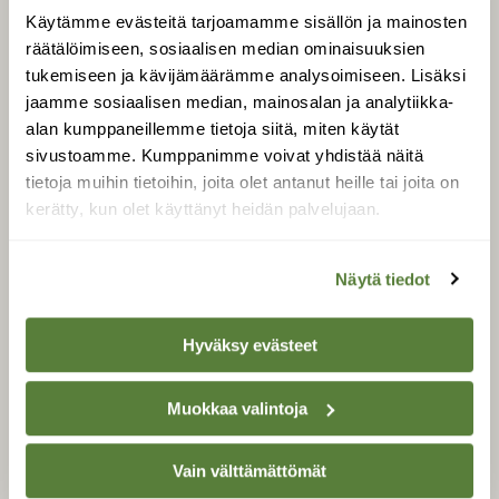
Uusin lehti
Käytämme evästeitä tarjoamamme sisällön ja mainosten
Tilaa Suomen Luonto
räätälöimiseen, sosiaalisen median ominaisuuksien
Tilaa digilukuoikeus
tukemiseen ja kävijämäärämme analysoimiseen. Lisäksi
jaamme sosiaalisen median, mainosalan ja analytiikka-
Äänestä parasta juttua
alan kumppaneillemme tietoja siitä, miten käytät
Tilaa uutiskirje
sivustoamme. Kumppanimme voivat yhdistää näitä
tietoja muihin tietoihin, joita olet antanut heille tai joita on
kerätty, kun olet käyttänyt heidän palvelujaan.
SUOMEN LUONNON­
SUOJELU­LIITTO
Näytä tiedot
Suomen Luonto -lehden
Suomen
kustantaja on
Hyväksy evästeet
luonnonsuojelu­liitto
.
Muokkaa valintoja
Vain välttämättömät