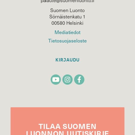
palaute@suomenluonto.fi
Suomen Luonto
Sörnäistenkatu 1
00580 Helsinki
Mediatiedot
Tietosuojaseloste
KIRJAUDU
TILAA
SUOMEN
LUONNON
UUTIS­KIRJE