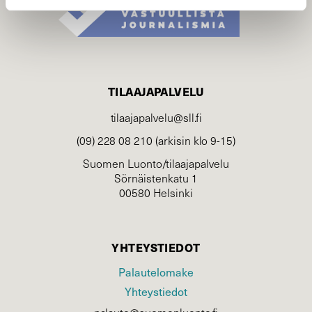
TILAAJAPALVELU
tilaajapalvelu@sll.fi
(09) 228 08 210 (arkisin klo 9-15)
Suomen Luonto/tilaajapalvelu
Sörnäistenkatu 1
00580 Helsinki
YHTEYSTIEDOT
Palautelomake
Yhteystiedot