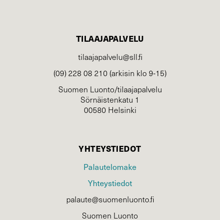
TILAAJAPALVELU
tilaajapalvelu@sll.fi
(09) 228 08 210 (arkisin klo 9-15)
Suomen Luonto/tilaajapalvelu
Sörnäistenkatu 1
00580 Helsinki
YHTEYSTIEDOT
Palautelomake
Yhteystiedot
palaute@suomenluonto.fi
Suomen Luonto