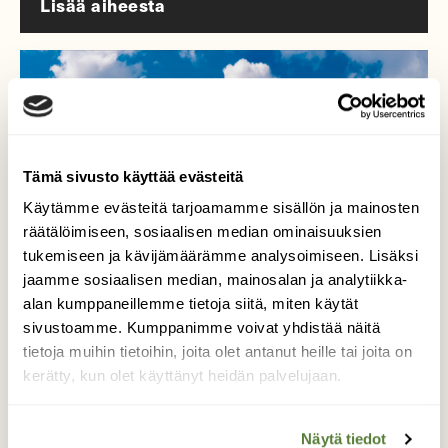
Lisää aiheesta
Tämä sivusto käyttää evästeitä
Käytämme evästeitä tarjoamamme sisällön ja mainosten
räätälöimiseen, sosiaalisen median ominaisuuksien
tukemiseen ja kävijämäärämme analysoimiseen. Lisäksi
jaamme sosiaalisen median, mainosalan ja analytiikka-
alan kumppaneillemme tietoja siitä, miten käytät
sivustoamme. Kumppanimme voivat yhdistää näitä
tietoja muihin tietoihin, joita olet antanut heille tai joita on
UUTISET
Tiede nyt: Painolastivedet avainasemassa
kerätty, kun olet käyttänyt heidän palvelujaan.
vieraslajien torjunnassa Itämerellä
Näytä tiedot