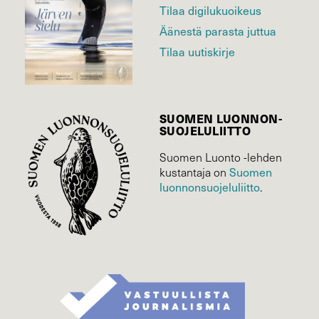
Tilaa digilukuoikeus
Äänestä parasta juttua
Tilaa uutiskirje
SUOMEN LUONNON­
SUOJELU­LIITTO
Suomen Luonto -lehden
Suomen
kustantaja on
luonnonsuojelu­liitto
.