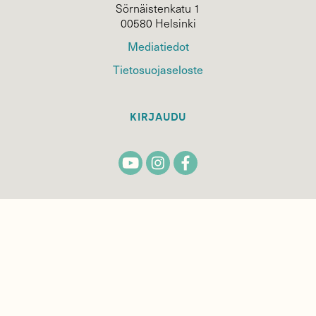
Sörnäistenkatu 1
00580 Helsinki
Mediatiedot
Tietosuojaseloste
KIRJAUDU
TILAA
SUOMEN
LUONNON
UUTIS­KIRJE