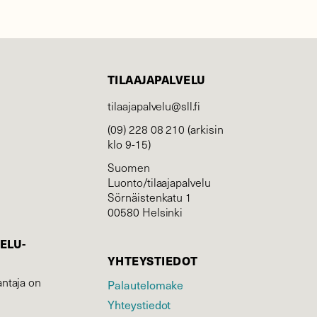
TILAAJAPALVELU
tilaajapalvelu@sll.fi
(09) 228 08 210 (arkisin
klo 9-15)
Suomen
Luonto/tilaajapalvelu
Sörnäistenkatu 1
00580 Helsinki
ELU­
YHTEYSTIEDOT
ntaja on
Palautelomake
Yhteystiedot