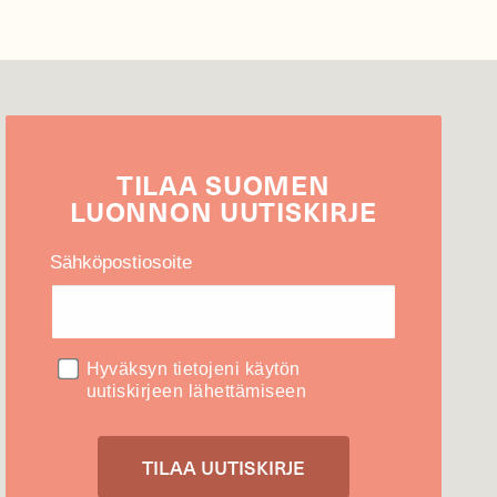
TILAA
SUOMEN
LUONNON
UUTIS­KIRJE
Sähköpostiosoite
Hyväksyn tietojeni käytön
uutiskirjeen lähettämiseen