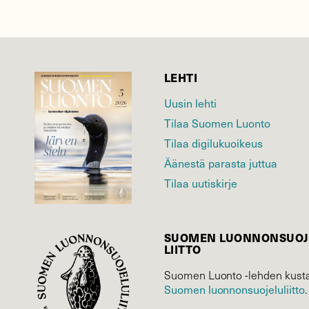
LEHTI
Uusin lehti
Tilaa Suomen Luonto
Tilaa digilukuoikeus
Äänestä parasta juttua
Tilaa uutiskirje
SUOMEN LUONNON­SUOJ
LIITTO
Suomen Luonto -lehden kusta
Suomen luonnonsuojelu­liitto
.