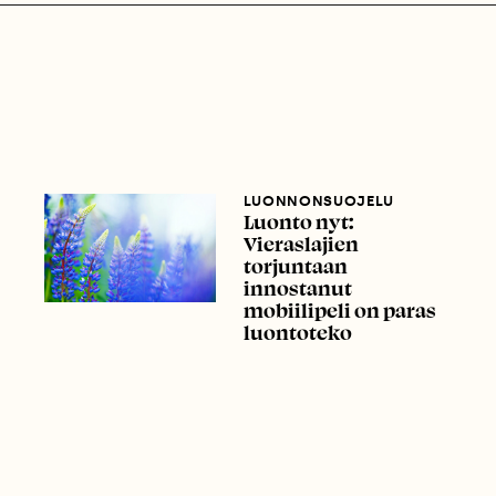
LUONNONSUOJELU
Luonto nyt:
Vieraslajien
torjuntaan
innostanut
mobiilipeli on paras
luontoteko