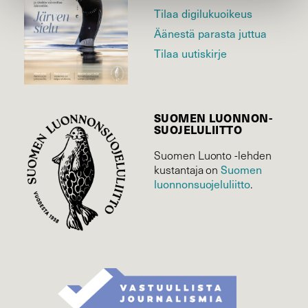
Tilaa digilukuoikeus
Äänestä parasta juttua
Tilaa uutiskirje
SUOMEN LUONNON­
SUOJELU­LIITTO
Suomen Luonto -lehden
Suomen
kustantaja on
luonnonsuojelu­liitto
.