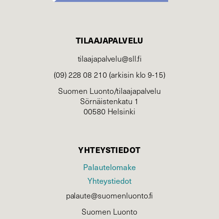
TILAAJAPALVELU
tilaajapalvelu@sll.fi
(09) 228 08 210 (arkisin klo 9-15)
Suomen Luonto/tilaajapalvelu
Sörnäistenkatu 1
00580 Helsinki
YHTEYSTIEDOT
Palautelomake
Yhteystiedot
palaute@suomenluonto.fi
Suomen Luonto