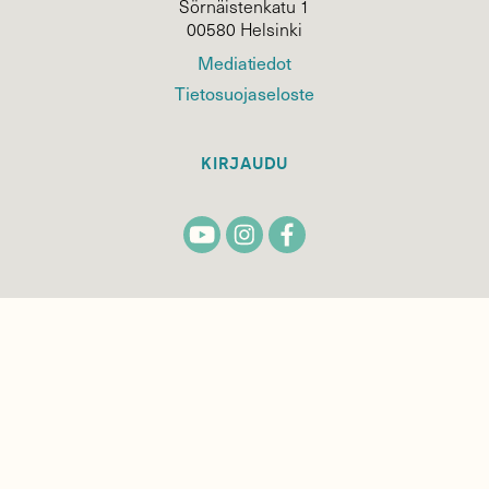
Sörnäistenkatu 1
00580 Helsinki
Mediatiedot
Tietosuojaseloste
KIRJAUDU
TILAA
SUOMEN
LUONNON
UUTIS­KIRJE
Sähköpostiosoite