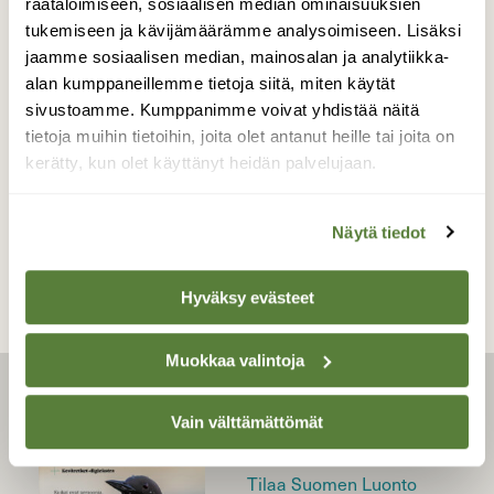
räätälöimiseen, sosiaalisen median ominaisuuksien
tukemiseen ja kävijämäärämme analysoimiseen. Lisäksi
jaamme sosiaalisen median, mainosalan ja analytiikka-
ARJEN VALINNAT
alan kumppaneillemme tietoja siitä, miten käytät
Ekologiset mökkivinkit osa 2:
sivustoamme. Kumppanimme voivat yhdistää näitä
Käytä polttopuuta
tietoja muihin tietoihin, joita olet antanut heille tai joita on
kerätty, kun olet käyttänyt heidän palvelujaan.
Näytä tiedot
Hyväksy evästeet
Muokkaa valintoja
LEHTI
Vain välttämättömät
Uusin lehti
Tilaa Suomen Luonto