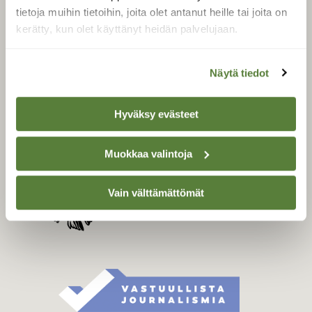
Tilaa digilukuoikeus
tietoja muihin tietoihin, joita olet antanut heille tai joita on
Äänestä parasta juttua
kerätty, kun olet käyttänyt heidän palvelujaan.
Tilaa uutiskirje
Näytä tiedot
SUOMEN LUONNON­
Hyväksy evästeet
SUOJELU­LIITTO
Suomen Luonto -lehden
Muokkaa valintoja
Suomen
kustantaja on
luonnonsuojelu­liitto
.
Vain välttämättömät