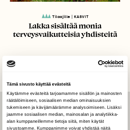
|
Tilaajille
KASVIT
Lakka sisältää monia
terveysvaikutteisia yhdisteitä
Tämä sivusto käyttää evästeitä
Käytämme evästeitä tarjoamamme sisällön ja mainosten
räätälöimiseen, sosiaalisen median ominaisuuksien
LEHTI
tukemiseen ja kävijämäärämme analysoimiseen. Lisäksi
jaamme sosiaalisen median, mainosalan ja analytiikka-
Uusin lehti
alan kumppaneillemme tietoja siitä, miten käytät
Tilaa Suomen Luonto
sivustoamme. Kumppanimme voivat yhdistää näitä