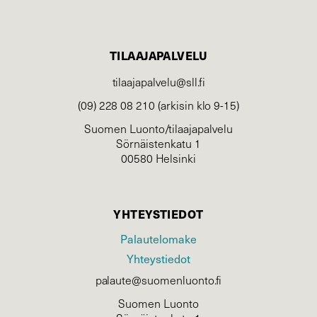
TILAAJAPALVELU
tilaajapalvelu@sll.fi
(09) 228 08 210 (arkisin klo 9-15)
Suomen Luonto/tilaajapalvelu
Sörnäistenkatu 1
00580 Helsinki
YHTEYSTIEDOT
Palautelomake
Yhteystiedot
palaute@suomenluonto.fi
Suomen Luonto