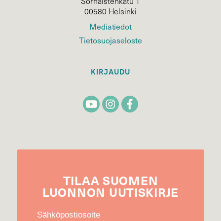
Sörnäistenkatu 1
00580 Helsinki
Mediatiedot
Tietosuojaseloste
KIRJAUDU
TILAA
SUOMEN
LUONNON
UUTIS­KIRJE
Sähköpostiosoite