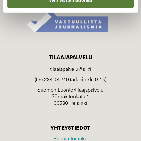
TILAAJAPALVELU
tilaajapalvelu@sll.fi
(09) 228 08 210 (arkisin klo 9-15)
Suomen Luonto/tilaajapalvelu
Sörnäistenkatu 1
00580 Helsinki
YHTEYSTIEDOT
Palautelomake