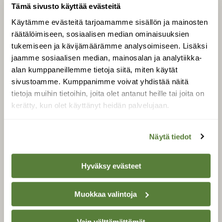
Tämä sivusto käyttää evästeitä
LEHTI
Käytämme evästeitä tarjoamamme sisällön ja mainosten
Uusin lehti
räätälöimiseen, sosiaalisen median ominaisuuksien
Tilaa Suomen Luonto
tukemiseen ja kävijämäärämme analysoimiseen. Lisäksi
jaamme sosiaalisen median, mainosalan ja analytiikka-
Tilaa digilukuoikeus
alan kumppaneillemme tietoja siitä, miten käytät
Äänestä parasta juttua
sivustoamme. Kumppanimme voivat yhdistää näitä
Tilaa uutiskirje
tietoja muihin tietoihin, joita olet antanut heille tai joita on
kerätty, kun olet käyttänyt heidän palvelujaan.
SUOMEN LUONNON­
Näytä tiedot
SUOJELU­LIITTO
Suomen Luonto -lehden
Hyväksy evästeet
kustantaja on
Suomen
luonnonsuojelu­liitto
.
Muokkaa valintoja
Vain välttämättömät