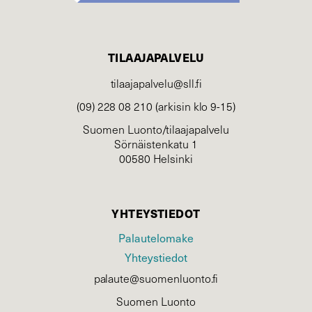
TILAAJAPALVELU
tilaajapalvelu@sll.fi
(09) 228 08 210 (arkisin klo 9-15)
Suomen Luonto/tilaajapalvelu
Sörnäistenkatu 1
00580 Helsinki
YHTEYSTIEDOT
Palautelomake
Yhteystiedot
palaute@suomenluonto.fi
Suomen Luonto