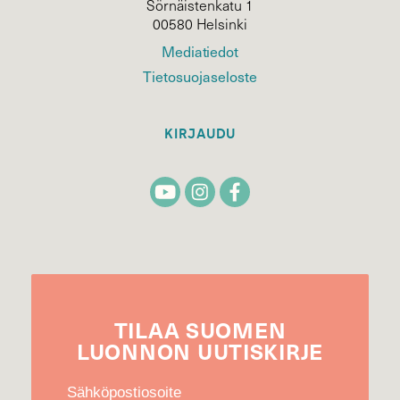
Sörnäistenkatu 1
00580 Helsinki
Mediatiedot
Tietosuojaseloste
KIRJAUDU
TILAA
SUOMEN
LUONNON
UUTIS­KIRJE
Sähköpostiosoite