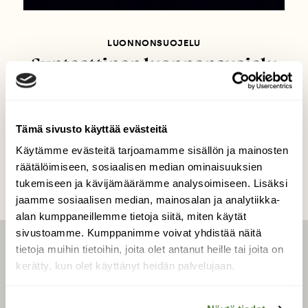
LUONNONSUOJELU
Synteettinen luonnonsuojelu
tulee – oletko valmis?
Tämä sivusto käyttää evästeitä
Käytämme evästeitä tarjoamamme sisällön ja mainosten
räätälöimiseen, sosiaalisen median ominaisuuksien
tukemiseen ja kävijämäärämme analysoimiseen. Lisäksi
jaamme sosiaalisen median, mainosalan ja analytiikka-
alan kumppaneillemme tietoja siitä, miten käytät
sivustoamme. Kumppanimme voivat yhdistää näitä
tietoja muihin tietoihin, joita olet antanut heille tai joita on
LEHTI
kerätty, kun olet käyttänyt heidän palvelujaan.
Uusin lehti
Tilaa Suomen Luonto