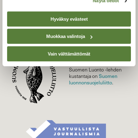
Näytä tiedot
Tilaa digilukuoikeus
Äänestä parasta juttua
Hyväksy evästeet
Tilaa uutiskirje
Muokkaa valintoja
SUOMEN LUONNON­
Vain välttämättömät
SUOJELU­LIITTO
Suomen Luonto -lehden
Suomen
kustantaja on
luonnonsuojelu­liitto
.