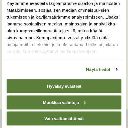
Käytämme evästeitä tarjoamamme sisällön ja mainosten
räätälöimiseen, sosiaalisen median ominaisuuksien
tukemiseen ja kävijämäärämme analysoimiseen. Lisäksi
LINNUT
jaamme sosiaalisen median, mainosalan ja analytiikka-
Gps-seuranta paljasti
alan kumppaneillemme tietoja siitä, miten käytät
suomalaisten merihanhien
sivustoamme. Kumppanimme voivat yhdistää näitä
talvehtimisalueet Euroopan
tietoja muihin tietoihin, joita olet antanut heille tai joita on
suojelualueilla
kerätty, kun olet käyttänyt heidän palvelujaan.
Näytä tiedot
Hyväksy evästeet
Muokkaa valintoja
Vain välttämättömät
LEHTI