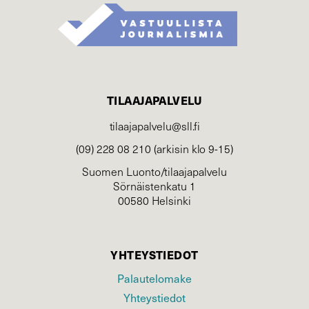
TILAAJAPALVELU
tilaajapalvelu@sll.fi
(09) 228 08 210 (arkisin klo 9-15)
Suomen Luonto/tilaajapalvelu
Sörnäistenkatu 1
00580 Helsinki
YHTEYSTIEDOT
Palautelomake
Yhteystiedot