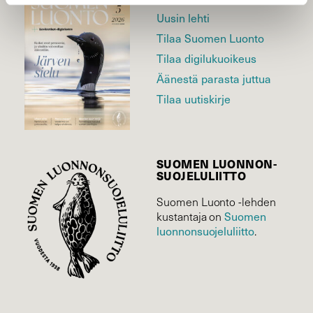
Uusin lehti
Tilaa Suomen Luonto
Tilaa digilukuoikeus
Äänestä parasta juttua
Tilaa uutiskirje
SUOMEN LUONNON­
SUOJELU­LIITTO
Suomen Luonto -lehden
kustantaja on
Suomen
luonnonsuojelu­liitto
.