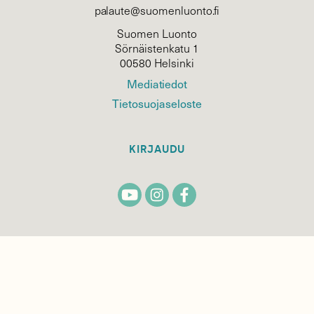
palaute@suomenluonto.fi
Suomen Luonto
Sörnäistenkatu 1
00580 Helsinki
Mediatiedot
Tietosuojaseloste
KIRJAUDU
TILAA
SUOMEN