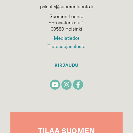
palaute@suomenluonto.fi
Suomen Luonto
Sörnäistenkatu 1
00580 Helsinki
Mediatiedot
Tietosuojaseloste
KIRJAUDU
TILAA
SUOMEN