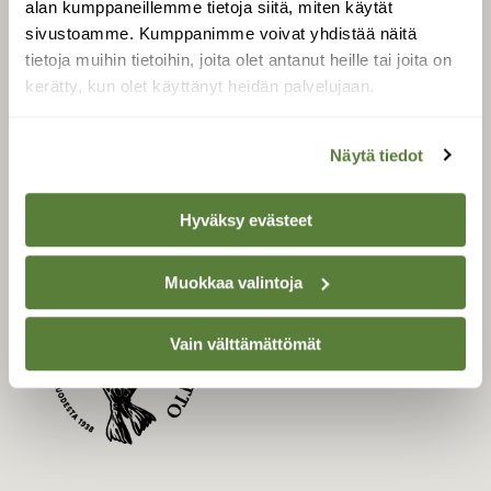
alan kumppaneillemme tietoja siitä, miten käytät
Uusin lehti
sivustoamme. Kumppanimme voivat yhdistää näitä
tietoja muihin tietoihin, joita olet antanut heille tai joita on
Tilaa Suomen Luonto
kerätty, kun olet käyttänyt heidän palvelujaan.
Tilaa digilukuoikeus
Äänestä parasta juttua
Näytä tiedot
Tilaa uutiskirje
Hyväksy evästeet
SUOMEN LUONNON­
SUOJELU­LIITTO
Muokkaa valintoja
Suomen Luonto -lehden
Suomen
Vain välttämättömät
kustantaja on
luonnonsuojelu­liitto
.