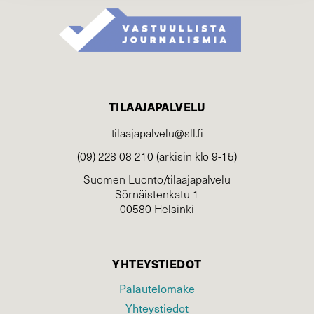
TILAAJAPALVELU
tilaajapalvelu@sll.fi
(09) 228 08 210 (arkisin klo 9-15)
Suomen Luonto/tilaajapalvelu
Sörnäistenkatu 1
00580 Helsinki
YHTEYSTIEDOT
Palautelomake
Yhteystiedot